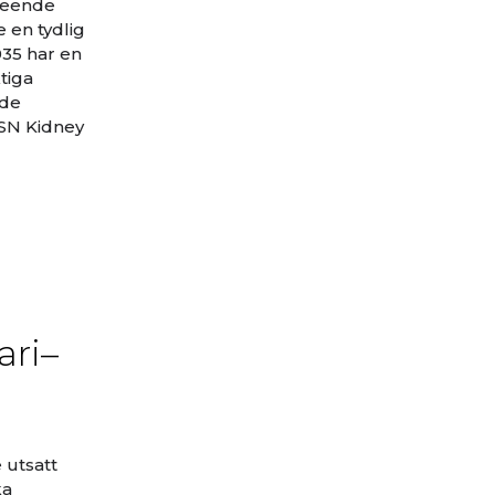
vseende
 en tydlig
035 har en
tiga
nde
ASN Kidney
ari–
 utsatt
ka