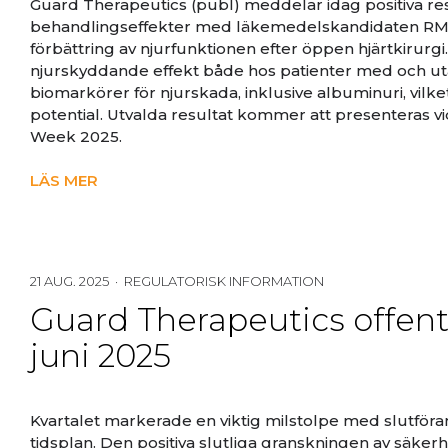
Guard Therapeutics (publ) meddelar idag positiva res
behandlingseffekter med läkemedelskandidaten RMC-0
förbättring av njurfunktionen efter öppen hjärtkirurg
njurskyddande effekt både hos patienter med och u
biomarkörer för njurskada, inklusive albuminuri, vil
potential. Utvalda resultat kommer att presenteras
Week 2025.
LÄS MER
21 AUG. 2025 · REGULATORISK INFORMATION
Guard Therapeutics offentl
juni 2025
Kvartalet markerade en viktig milstolpe med slutföran
tidsplan. Den positiva slutliga granskningen av säkerhe