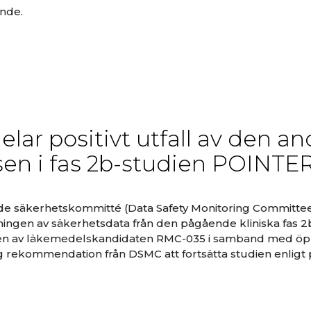
nde.
ar positivt utfall av den an
sen i fas 2b-studien POINTE
de säkerhetskommitté (Data Safety Monitoring Committe
ingen av säkerhetsdata från den pågående kliniska fas 2
ten av läkemedelskandidaten RMC-035 i samband med ö
llig rekommendation från DSMC att fortsätta studien enligt 