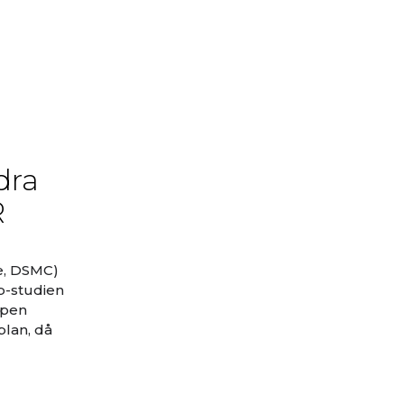
dra
R
e, DSMC)
b-studien
ppen
plan, då