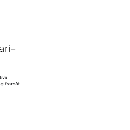
ari–
tiva
äg framåt.