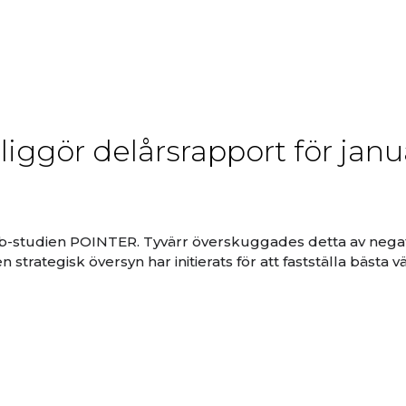
iggör delårsrapport för janu
s 2b-studien POINTER. Tyvärr överskuggades detta av nega
strategisk översyn har initierats för att fastställa bästa v