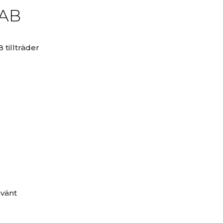
 AB
tillträder
mvänt