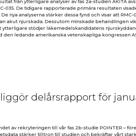
ultat från ytterligare analyser av fas 2a-studien AKITA a
35. De tidigare rapporterade primära resultaten visade
i. De nya analyserna stärker dessa fynd och visar att RMC-
tan akut njurskada. Dessutom minskade behandlingen vik
ket ytterligare stödjer läkemedelskandidatens njurskydda
 vid den ledande amerikanska vetenskapliga kongressen 
iggör delårsrapport för janu
det av rekryteringen till vår fas 2b-studie POINTER – före
tsdata stärker tilltron till studien och bekräftar vårt star