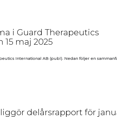
a i Guard Therapeutics
n 15 maj 2025
peutics International AB (publ). Nedan följer en sammanf
iggör delårsrapport för janu