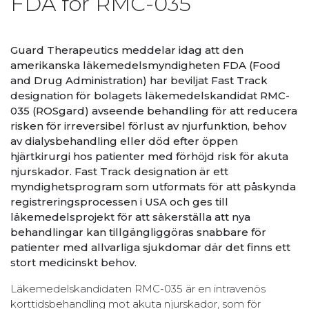
FDA för RMC-035
Guard Therapeutics meddelar idag att den
amerikanska läkemedelsmyndigheten FDA (Food
and Drug Administration) har beviljat Fast Track
designation för bolagets läkemedelskandidat RMC-
035 (ROSgard) avseende behandling för att reducera
risken för irreversibel förlust av njurfunktion, behov
av dialysbehandling eller död efter öppen
hjärtkirurgi hos patienter med förhöjd risk för akuta
njurskador. Fast Track designation är ett
myndighetsprogram som utformats för att påskynda
registreringsprocessen i USA och ges till
läkemedelsprojekt för att säkerställa att nya
behandlingar kan tillgängliggöras snabbare för
patienter med allvarliga sjukdomar där det finns ett
stort medicinskt behov.
Läkemedelskandidaten RMC-035 är en intravenös
korttidsbehandling mot akuta njurskador, som för