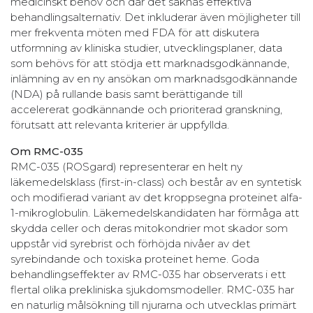
medicinskt behov och där det saknas effektiva
behandlingsalternativ. Det inkluderar även möjligheter till
mer frekventa möten med FDA för att diskutera
utformning av kliniska studier, utvecklingsplaner, data
som behövs för att stödja ett marknadsgodkännande,
inlämning av en ny ansökan om marknadsgodkännande
(NDA) på rullande basis samt berättigande till
accelererat godkännande och prioriterad granskning,
förutsatt att relevanta kriterier är uppfyllda.
Om RMC-035
RMC-035 (ROSgard) representerar en helt ny
läkemedelsklass (first-in-class) och består av en syntetisk
och modifierad variant av det kroppsegna proteinet alfa-
1-mikroglobulin. Läkemedelskandidaten har förmåga att
skydda celler och deras mitokondrier mot skador som
uppstår vid syrebrist och förhöjda nivåer av det
syrebindande och toxiska proteinet heme. Goda
behandlingseffekter av RMC-035 har observerats i ett
flertal olika prekliniska sjukdomsmodeller. RMC-035 har
en naturlig målsökning till njurarna och utvecklas primärt