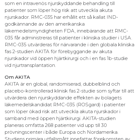
som en intravenös njurskyddande behandling till
patienter som löper hög risk att utveckla akuta
njurskador. RMC-035 har erhållit ett så kallat IND-
godkännande av den amerikanska
läkemedelsmyndigheten FDA, innebärande att RMC-
035 får administreras till patienter i kliniska studier i USA.
RMC-035 utvärderas för närvarande i den globala kliniska
fas 2-studien AKITA för förebyggande av akuta
njurskador vid öppen hjärtkirurgi och i en fas 1b-studie
vid njurtransplantation.
Om AKITA
AKITA är en global, randomiserad, dubbelblind och
placebo-kontrollerad klinisk fas 2-studie som syftar till att
utvärdera den njurskyddande effekten av bolagets
läkemedelskandidat RMC-035 (ROSgard) i patienter
som löper ökad risk att utveckla akuta njurskador i
samband med öppen hjärtkirurgi. AKITA-studien
planeras omfatta 268 patienter vid upp till 30
prövningscenter i både Europa och Nordamerika.
Studiens primära utfallsmått innefattar förekomsten av