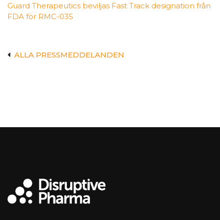
Guard Therapeutics beviljas Fast Track designation från
FDA för RMC-035
ALLA PRESSMEDDELANDEN