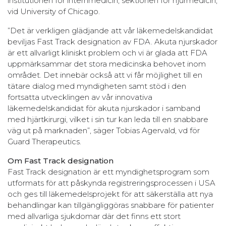
institutionen för internmedicin, sektionen för njurmedicin,
vid University of Chicago.
”Det är verkligen glädjande att vår läkemedelskandidat
beviljas Fast Track designation av FDA. Akuta njurskador
är ett allvarligt kliniskt problem och vi är glada att FDA
uppmärksammar det stora medicinska behovet inom
området. Det innebär också att vi får möjlighet till en
tätare dialog med myndigheten samt stöd i den
fortsatta utvecklingen av vår innovativa
läkemedelskandidat för akuta njurskador i samband
med hjärtkirurgi, vilket i sin tur kan leda till en snabbare
väg ut på marknaden”, säger Tobias Agervald, vd för
Guard Therapeutics.
Om Fast Track designation
Fast Track designation är ett myndighetsprogram som
utformats för att påskynda registreringsprocessen i USA
och ges till läkemedelsprojekt för att säkerställa att nya
behandlingar kan tillgängliggöras snabbare för patienter
med allvarliga sjukdomar där det finns ett stort