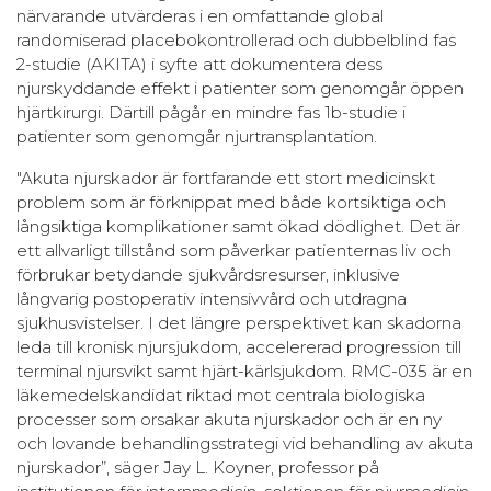
närvarande utvärderas i en omfattande global
randomiserad placebokontrollerad och dubbelblind fas
2-studie (AKITA) i syfte att dokumentera dess
njurskyddande effekt i patienter som genomgår öppen
hjärtkirurgi. Därtill pågår en mindre fas 1b-studie i
patienter som genomgår njurtransplantation.
"Akuta njurskador är fortfarande ett stort medicinskt
problem som är förknippat med både kortsiktiga och
långsiktiga komplikationer samt ökad dödlighet. Det är
ett allvarligt tillstånd som påverkar patienternas liv och
förbrukar betydande sjukvårdsresurser, inklusive
långvarig postoperativ intensivvård och utdragna
sjukhusvistelser. I det längre perspektivet kan skadorna
leda till kronisk njursjukdom, accelererad progression till
terminal njursvikt samt hjärt-kärlsjukdom. RMC-035 är en
läkemedelskandidat riktad mot centrala biologiska
processer som orsakar akuta njurskador och är en ny
och lovande behandlingsstrategi vid behandling av akuta
njurskador”, säger Jay L. Koyner, professor på