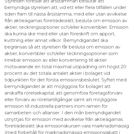
Styrelsen föreslår att årsstämman beslutar att
bemyndiga styrelsen att, vid ett eller flera tillfällen under
tiden fram till nästa årsstämma, med eller utan avvikelse
från aktieägarnas företrädesrätt, besluta om emission av
aktier, teckningsoptioner och/eller konvertibler. Emission
ska kunna ske med eller utan föreskrift om apport,
kvittning eller annat villkor. Bemyndigandet ska
begränsas så att styrelsen får besluta om emission av
aktier, konvertibler och/eller teckningsoptioner som
innebär emission av eller konvertering till aktier
motsvarande en total maximal utspädning om högst 20
procent av det totala antalet aktier i bolaget vid
tidpunkten för det första emissionsbeslutet. Syftet med
bemyndigandet är att möjliggöra för bolaget att
anskaffa rörelsekapital, att genomföra företagsförvärv
eller förvärv av rörelsetillgångar samt att möjliggöra
emission till industriella partners inom ramen för
samarbeten och allianser. I den mån bemyndigandet
utnyttjas för emission med avvikelse från aktieägarnas
företrädesrätt ska emissionskursen vara marknadsmässig
(med förbehåll för marknadsmässig emissionsrabatt i