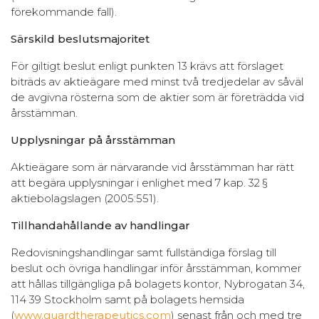
förekommande fall).
Särskild beslutsmajoritet
För giltigt beslut enligt punkten 13 krävs att förslaget
biträds av aktieägare med minst två tredjedelar av såväl
de avgivna rösterna som de aktier som är företrädda vid
årsstämman.
Upplysningar på årsstämman
Aktieägare som är närvarande vid årsstämman har rätt
att begära upplysningar i enlighet med 7 kap. 32 §
aktiebolagslagen (2005:551).
Tillhandahållande av handlingar
Redovisningshandlingar samt fullständiga förslag till
beslut och övriga handlingar inför årsstämman, kommer
att hållas tillgängliga på bolagets kontor, Nybrogatan 34,
114 39 Stockholm samt på bolagets hemsida
(
www.guardtherapeutics.com
) senast från och med tre