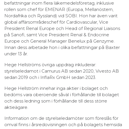
befattningar inom flera läkemedelsföretag, inklusive
rollen som chef för EMENAR (Europa, Mellanöstern,
Nordafrika och Ryssland) vid SOBI. Hon har även varit
global affärsområdeschef för Cardiovascular, Vice
President Renal Europe och Head of Regional Liaisons
på Sanofi, samt Vice President Renal & Endocrine
Europe och General Manager Benelux på Genzyme.
Innan dess arbetade hon i olika befattningar på Baxter
under 13 år.
Hege Hellströms övriga uppdrag inkluderar:
styrelseledamot i Camurus AB sedan 2020, Vivesto AB
sedan 2019 och i InflaRx GmbH sedan 2023.
Hege Hellström innehar inga aktier i bolaget och
bedöms vara oberoende såväl i förhållande till bolaget
och dess ledning som i förhållande till dess större
aktieägare.
Information om de styrelseledamöter som föreslås för
omval finns i årsredovisningen och på bolagets hemsida