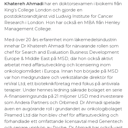
Khatereh Ahmadi
har en doktorsexamen i biokemi från
King’s College London och gjorde en
postdoktorandtjänst vid Ludwig Institute for Cancer
Research i London. Hon har också en MBA från Henley
Management College.
Med över 20 års erfarenhet inom läkemedelsindustrin
innehar Dr Khatereh Ahmadi för närvarande rollen som
chef för Search and Evaluation Business Development
Europe & Middle East på MSD, där hon också aktivt
arbetat med affärsutveckling och licensiering inom
onkologiområdet i Europa. Innan hon började på MSD
var hon medgrundare och verkställande direktör för
reViral Ltd, ett bioteknikföretag med fokus på antivirala
terapier. Under hennes ledning säkrade bolaget en serie
A-finansieringsrunda på 21 miljoner USD med investerare
som Andera Partners och Orbimed. Dr Ahmadi spelade
även en avgörande roll i grundandet av onkologibolaget
Piramed Ltd där hon blev chef för affärsutveckling och
förhandlade ett omfattande licensavtal med Genentech
och senare uppköp av Roche. Dr Ahmadi har också varit