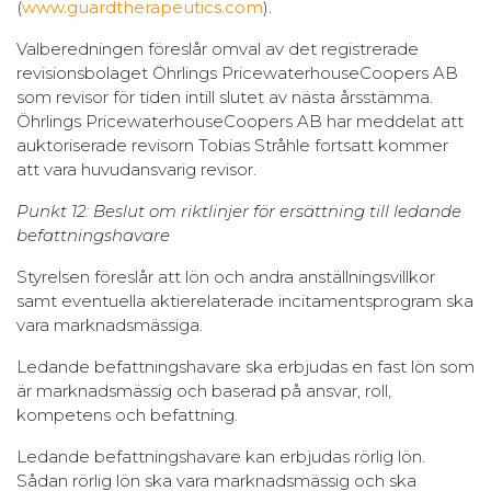
(
www.guardtherapeutics.com
).
Valberedningen föreslår omval av det registrerade
revisionsbolaget Öhrlings PricewaterhouseCoopers AB
som revisor för tiden intill slutet av nästa årsstämma.
Öhrlings PricewaterhouseCoopers AB har meddelat att
auktoriserade revisorn Tobias Stråhle fortsatt kommer
att vara huvudansvarig revisor.
Punkt 12: Beslut om riktlinjer för ersättning till ledande
befattningshavare
Styrelsen föreslår att lön och andra anställningsvillkor
samt eventuella aktierelaterade incitamentsprogram ska
vara marknadsmässiga.
Ledande befattningshavare ska erbjudas en fast lön som
är marknadsmässig och baserad på ansvar, roll,
kompetens och befattning.
Ledande befattningshavare kan erbjudas rörlig lön.
Sådan rörlig lön ska vara marknadsmässig och ska