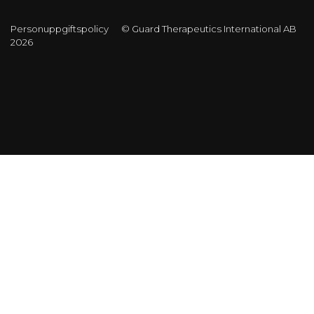
Personuppgiftspolicy
© Guard Therapeutics International AB
2026