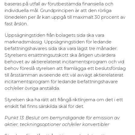
baseras på utfall av förutbestämda finansiella och
individuella mål. Grundprincipen är att den rörliga
lönedelen per år kan uppgå till maximalt 30 procent av
fast årslön.
Uppsägningstiden från bolagets sida ska vara
marknadsmässig. Uppsägningstiden för ledande
befattningshavares sida ska vara lägst tre månader.
Styrelsens ersättningsutskott ska årligen utvärdera
behovet av aktierelaterat incitamentsprogram och vid
behov föreslå styrelsen att framlägga ett beslutsförslag
till årsstämman avseende ett väl avvägt aktierelaterat
incitamentsprogram för ledande befattningshavare
och/eller övriga anställda.
Styrelsen ska ha rätt att frångå riktlinjerna om det i ett
enskilt fall finns särskilda skäl för det.
Punkt 13: Beslut om bemyndigande för emission av
aktier, teckningsoptioner och/eller konvertibler