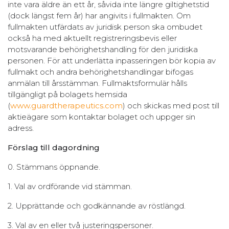
inte vara äldre än ett år, såvida inte längre giltighetstid
(dock längst fem år) har angivits i fullmakten. Om
fullmakten utfärdats av juridisk person ska ombudet
också ha med aktuellt registreringsbevis eller
motsvarande behörighetshandling för den juridiska
personen. För att underlätta inpasseringen bör kopia av
fullmakt och andra behörighetshandlingar bifogas
anmälan till årsstämman. Fullmaktsformulär hålls
tillgängligt på bolagets hemsida
(
www.guardtherapeutics.com
) och skickas med post till
aktieägare som kontaktar bolaget och uppger sin
adress.
Förslag till dagordning
0. Stämmans öppnande.
1. Val av ordförande vid stämman.
2. Upprättande och godkännande av röstlängd.
3. Val av en eller två justeringspersoner.