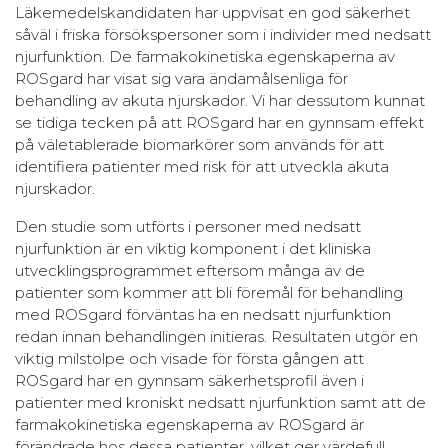
Läkemedelskandidaten har uppvisat en god säkerhet
såväl i friska försökspersoner som i individer med nedsatt
njurfunktion. De farmakokinetiska egenskaperna av
ROSgard har visat sig vara ändamålsenliga för
behandling av akuta njurskador. Vi har dessutom kunnat
se tidiga tecken på att ROSgard har en gynnsam effekt
på väletablerade biomarkörer som används för att
identifiera patienter med risk för att utveckla akuta
njurskador.
Den studie som utförts i personer med nedsatt
njurfunktion är en viktig komponent i det kliniska
utvecklingsprogrammet eftersom många av de
patienter som kommer att bli föremål för behandling
med ROSgard förväntas ha en nedsatt njurfunktion
redan innan behandlingen initieras. Resultaten utgör en
viktig milstolpe och visade för första gången att
ROSgard har en gynnsam säkerhetsprofil även i
patienter med kroniskt nedsatt njurfunktion samt att de
farmakokinetiska egenskaperna av ROSgard är
förändrade hos dessa patienter, vilket ger värdefull