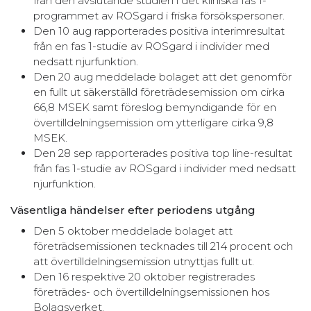
från den avslutande studien i det kliniska fas 1-
programmet av ROSgard i friska försökspersoner.
Den 10 aug rapporterades positiva interimresultat
från en fas 1-studie av ROSgard i individer med
nedsatt njurfunktion.
Den 20 aug meddelade bolaget att det genomför
en fullt ut säkerställd företrädesemission om cirka
66,8 MSEK samt föreslog bemyndigande för en
övertilldelningsemission om ytterligare cirka 9,8
MSEK.
Den 28 sep rapporterades positiva top line-resultat
från fas 1-studie av ROSgard i individer med nedsatt
njurfunktion.
Väsentliga händelser efter periodens utgång
Den 5 oktober meddelade bolaget att
företrädsemissionen tecknades till 214 procent och
att övertilldelningsemission utnyttjas fullt ut.
Den 16 respektive 20 oktober registrerades
företrädes- och övertilldelningsemissionen hos
Bolagsverket.