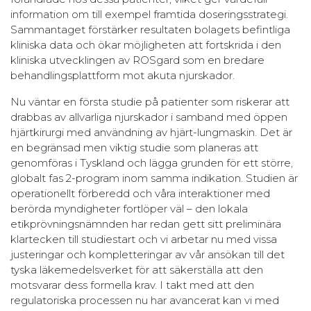
information om till exempel framtida doseringsstrategi.
Sammantaget förstärker resultaten bolagets befintliga
kliniska data och ökar möjligheten att fortskrida i den
kliniska utvecklingen av ROSgard som en bredare
behandlingsplattform mot akuta njurskador.
Nu väntar en första studie på patienter som riskerar att
drabbas av allvarliga njurskador i samband med öppen
hjärtkirurgi med användning av hjärt-lungmaskin. Det är
en begränsad men viktig studie som planeras att
genomföras i Tyskland och lägga grunden för ett större,
globalt fas 2-program inom samma indikation. Studien är
operationellt förberedd och våra interaktioner med
berörda myndigheter fortlöper väl – den lokala
etikprövningsnämnden har redan gett sitt preliminära
klartecken till studiestart och vi arbetar nu med vissa
justeringar och kompletteringar av vår ansökan till det
tyska läkemedelsverket för att säkerställa att den
motsvarar dess formella krav. I takt med att den
regulatoriska processen nu har avancerat kan vi med