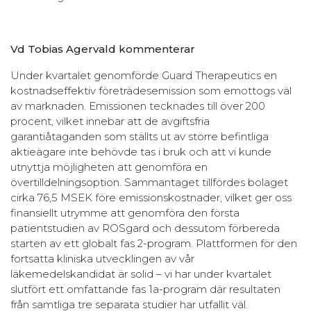
Vd Tobias Agervald kommenterar
Under kvartalet genomförde Guard Therapeutics en
kostnadseffektiv företrädesemission som emottogs väl
av marknaden. Emissionen tecknades till över 200
procent, vilket innebar att de avgiftsfria
garantiåtaganden som ställts ut av större befintliga
aktieägare inte behövde tas i bruk och att vi kunde
utnyttja möjligheten att genomföra en
övertilldelningsoption. Sammantaget tillfördes bolaget
cirka 76,5 MSEK före emissionskostnader, vilket ger oss
finansiellt utrymme att genomföra den första
patientstudien av ROSgard och dessutom förbereda
starten av ett globalt fas 2-program. Plattformen för den
fortsatta kliniska utvecklingen av vår
läkemedelskandidat är solid – vi har under kvartalet
slutfört ett omfattande fas 1a-program där resultaten
från samtliga tre separata studier har utfallit väl.