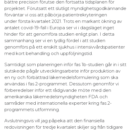
bättre precision förutse den fortsatta tidsplanen för
projektet. Förutsatt ett slutligt myndighetsgodkännande
förväntar vi oss att påbörja patientrekryteringen
under första kvartalet 2021. Trots en markant ökning av
antalet covid-19-fall i Europa ser vi i dagsläget inget
hinder för att genomföra studien enligt plan. I detta
sammanhang ser vi en tydlig fördel i att studien
genomförs på ett enskilt sjukhus i intensivvårdspatienter
med kort behandling och uppföljningstid.
Samtidigt som planeringen inför fas 1b-studien går in i sitt
slutskede pågår utvecklingsarbete inför produktion av
en ny och förbättrad läkemedelsformulering som ska
användas i fas 2-programmet. Dessutom genomför vi
förberedelser inför ett rådgivande möte med den
amerikanska läkemedelsmyndigheten FDA och
samråder med internationella experter kring fas 2-
programmets utformning.
Avslutningsvis vill jag påpeka att den finansiella
redovisningen för tredje kvartalet skiljer sig från tidigare