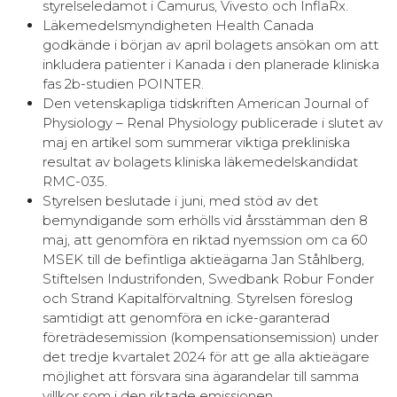
styrelseledamot i Camurus, Vivesto och InflaRx.
Läkemedelsmyndigheten Health Canada
godkände i början av april bolagets ansökan om att
inkludera patienter i Kanada i den planerade kliniska
fas 2b-studien POINTER.
Den vetenskapliga tidskriften American Journal of
Physiology – Renal Physiology publicerade i slutet av
maj en artikel som summerar viktiga prekliniska
resultat av bolagets kliniska läkemedelskandidat
RMC-035.
Styrelsen beslutade i juni, med stöd av det
bemyndigande som erhölls vid årsstämman den 8
maj, att genomföra en riktad nyemssion om ca 60
MSEK till de befintliga aktieägarna Jan Ståhlberg,
Stiftelsen Industrifonden, Swedbank Robur Fonder
och Strand Kapitalförvaltning. Styrelsen föreslog
samtidigt att genomföra en icke-garanterad
företrädesemission (kompensationsemission) under
det tredje kvartalet 2024 för att ge alla aktieägare
möjlighet att försvara sina ägarandelar till samma
villkor som i den riktade emissionen.