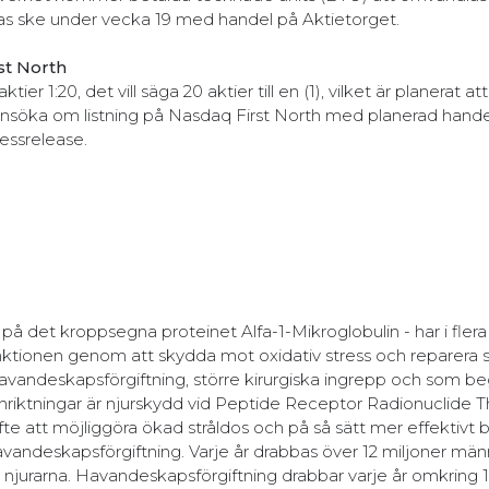
nas ske under vecka 19 med handel på Aktietorget.
st North
1:20, det vill säga 20 aktier till en (1), vilket är planerat att
ansöka om listning på Nasdaq First North med planerad hande
essrelease.
et kroppsegna proteinet Alfa-1-Mikroglobulin - har i flera 
unktionen genom att skydda mot oxidativ stress och reparera
avandeskapsförgiftning, större kirurgiska ingrepp och som be
 inriktningar är njurskydd vid Peptide Receptor Radionuclide 
fte att möjliggöra ökad stråldos och på så sätt mer effektiv
andeskapsförgiftning. Varje år drabbas över 12 miljoner män
njurarna. Havandeskapsförgiftning drabbar varje år omkring 1