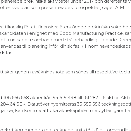
lanerade prekliniska aktiviteter under 2017 och därefter ta v
den offensiva plan som presenterades i prospektet, säger A1M 
illräcklig för att finansiera återstående prekliniska säkerhet
elskandidaten i enlighet med Good Manufacturing Practice, s
t njurskador i samband med strålbehandling, Peptide Rece
ändas till planering inför klinisk fas I/II inom havandeskaps
sk fas.
ätt sker genom avräkningsnota som sänds till respektive teck
 666 668 aktier från 54 615 448 till 161 282 116 aktier. Akti
51 284,64 SEK. Därutöver nyemitteras 35 555 556 teckningsopt
yttjande, kan komma att öka aktiekapitalet med ytterligare 1 4
gsverket kommer betalda tecknade units (BTU) att omvandlas t