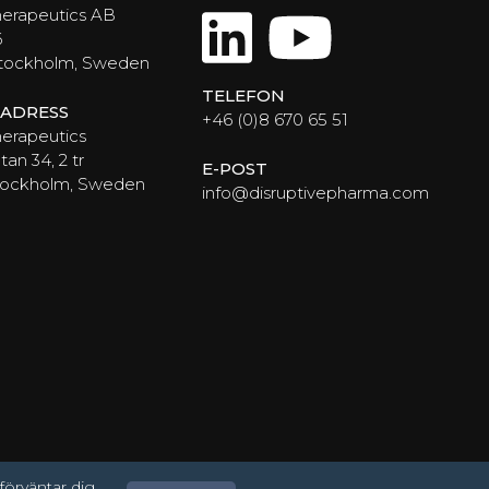
LinkedIn
YouTub
herapeutics AB
6
Stockholm, Sweden
TELEFON
ADRESS
+46 (0)8 670 65 51
erapeutics
an 34, 2 tr
E-POST
Stockholm, Sweden
info@disruptivepharma.com
örväntar dig.