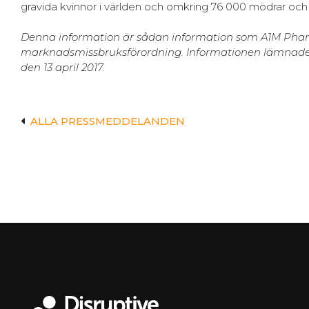
gravida kvinnor i världen och omkring 76 000 mödrar och
Denna information är sådan information som A1M Pharma 
marknadsmissbruksförordning. Informationen lämnades
den 13 april 2017.
ALLA PRESSMEDDELANDEN