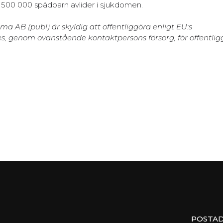
 500 000 spädbarn avlider i sjukdomen.
AB (publ) är skyldig att offentliggöra enligt EU:s
, genom ovanstående kontaktpersons försorg, för offentli
POSTAD