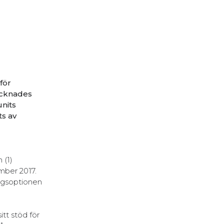
för
ecknades
units
ts av
 (1)
mber 2017.
ingsoptionen
itt stöd för