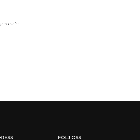
ggörande
RESS
FÖLJ OSS