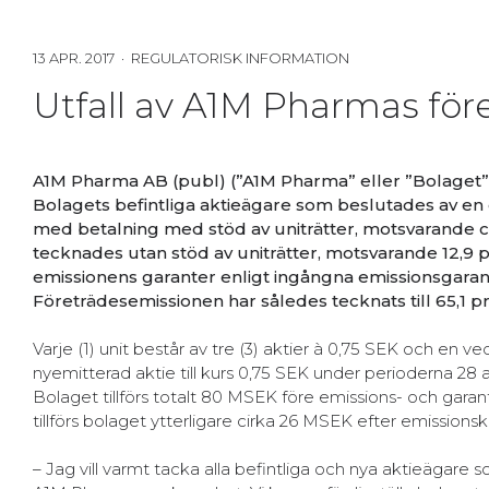
13 APR. 2017 · REGULATORISK INFORMATION
Utfall av A1M Pharmas fö
A1M Pharma AB (publ) (”A1M Pharma” eller ”Bolaget”) 
Bolagets befintliga aktieägare som beslutades av en
med betalning med stöd av uniträtter, motsvarande ci
tecknades utan stöd av uniträtter, motsvarande 12,9 
emissionens garanter enligt ingångna emissionsgarant
Företrädesemissionen har således tecknats till 65,1 p
Varje (1) unit består av tre (3) aktier à 0,75 SEK och en v
nyemitterad aktie till kurs 0,75 SEK under perioderna 2
Bolaget tillförs totalt 80 MSEK före emissions- och gara
tillförs bolaget ytterligare cirka 26 MSEK efter emissions
– Jag vill varmt tacka alla befintliga och nya aktieägare 