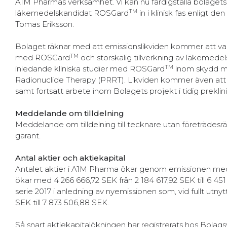
A1M Pharmas verksamhet. Vi kan nu färdigställa bolagets p
TM
läkemedelskandidat ROSGard
in i klinisk fas enligt 
Tomas Eriksson.
Bolaget räknar med att emissionslikviden kommer att vara t
TM
med ROSGard
och storskalig tillverkning av läkemed
TM
inledande kliniska studier med ROSGard
inom skydd mo
Radionuclide Therapy (PRRT). Likviden kommer även att anv
samt fortsatt arbete inom Bolagets projekt i tidig preklini
Meddelande om tilldelning
Meddelande om tilldelning till tecknare utan företrädesr
garant.
Antal aktier och aktiekapital
Antalet aktier i A1M Pharma ökar genom emissionen med 106
ökar med 4 266 666,72 SEK från 2 184 617,92 SEK till 6 4
serie 2017 i anledning av nyemissionen som, vid fullt utn
SEK till 7 873 506,88 SEK.
Så snart aktiekapitalökningen har registrerats hos Bola