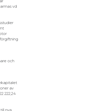
år
Pharmas vd
sstudier
amt
ptor
förgiftning
nare och
ekapitalet
ioner av
22 222,24
ill nya