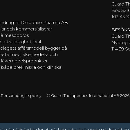
Guard T
Box 521
102 45 
ndring till Disruptive Pharma AB
lar och kommersialiserar
BESÖKS
 på mesoporös
Guard Th
ttra löslighet, oral
Nybrogat
Bolagets affärsmodell bygger på
114 39 
arbete med läkemedels- och
av läkemedelsprodukter
 både prekliniska och kliniska
Personuppgiftspolicy
© Guard Therapeutics International AB 2026
om är nödvändiga för att vår hemsida ska fungera på det sätt du f