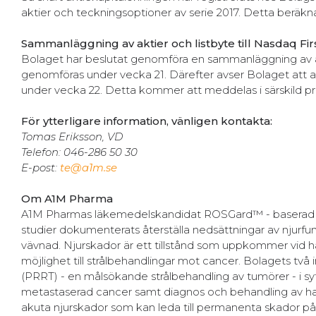
aktier och teckningsoptioner av serie 2017. Detta beräk
Sammanläggning av aktier och listbyte till Nasdaq Fir
Bolaget har beslutat genomföra en sammanläggning av aktier 
genomföras under vecka 21. Därefter avser Bolaget att 
under vecka 22. Detta kommer att meddelas i särskild pr
För ytterligare information, vänligen kontakta:
Tomas Eriksson, VD
Telefon: 046-286 50 30
E-post:
te@a1m.se
Om A1M Pharma
A1M Pharmas läkemedelskandidat ROSGard™ - baserad på d
studier dokumenterats återställa nedsättningar av njurf
vävnad. Njurskador är ett tillstånd som uppkommer vid h
möjlighet till strålbehandlingar mot cancer. Bolagets två
(PRRT) - en målsökande strålbehandling av tumörer - i sy
metastaserad cancer samt diagnos och behandling av hav
akuta njurskador som kan leda till permanenta skador på 