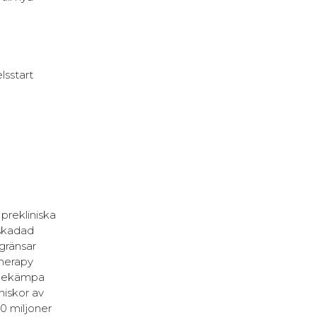
lsstart
prekliniska
 skadad
gränsar
Therapy
t bekämpa
niskor av
0 miljoner