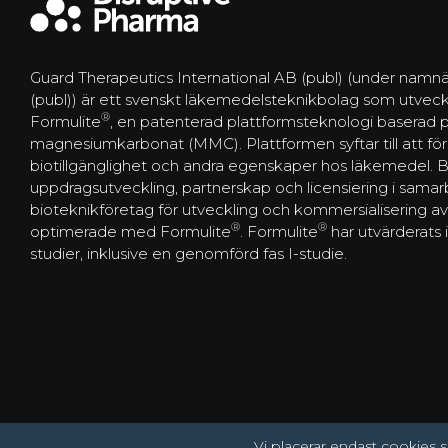
Guard Therapeutics International AB (publ) (under namnä
(publ)) är ett svenskt läkemedelsteknikbolag som utveck
®
Formulite
, en patenterad plattformsteknologi baserad
magnesiumkarbonat (MMC). Plattformen syftar till att förbä
biotillgänglighet och andra egenskaper hos läkemedel. 
uppdragsutveckling, partnerskap och licensiering i sam
bioteknikföretag för utveckling och kommersialisering 
®
®
optimerade med Formulite
. Formulite
har utvärderats i
studier, inklusive en genomförd fas I-studie.
Vi placerar endast cookies s