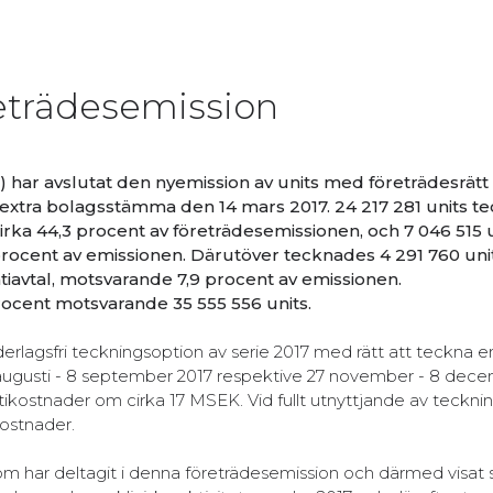
reträdesemission
har avslutat den nyemission av units med företrädesrätt 
 extra bolagsstämma den 14 mars 2017. 24 217 281 units t
rka 44,3 procent av företrädesemissionen, och 7 046 515 
procent av emissionen. Därutöver tecknades 4 291 760 uni
iavtal, motsvarande 7,9 procent av emissionen.
rocent motsvarande 35 555 556 units.
ederlagsfri teckningsoption av serie 2017 med rätt att teckna en
8 augusti - 8 september 2017 respektive 27 november - 8 dece
ntikostnader om cirka 17 MSEK. Vid fullt utnyttjande av teckn
kostnader.
som har deltagit i denna företrädesemission och därmed visat s