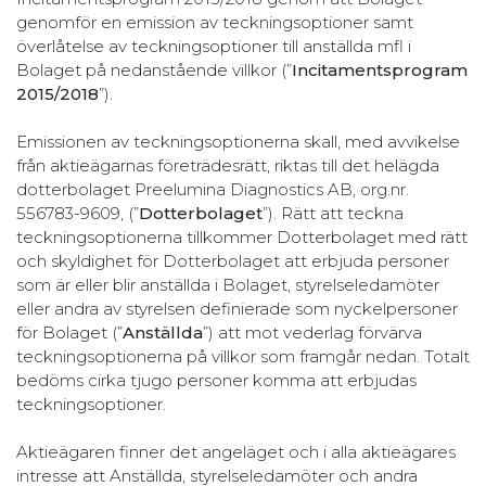
genomför en emission av teckningsoptioner samt
överlåtelse av teckningsoptioner till anställda mfl i
Bolaget på nedanstående villkor (”
Incitamentsprogram
2015/2018
”).
Emissionen av teckningsoptionerna skall, med avvikelse
från aktieägarnas företrädesrätt, riktas till det helägda
dotterbolaget Preelumina Diagnostics AB, org.nr.
556783-9609, (”
Dotterbolaget
”). Rätt att teckna
teckningsoptionerna tillkommer Dotterbolaget med rätt
och skyldighet för Dotterbolaget att erbjuda personer
som är eller blir anställda i Bolaget, styrelseledamöter
eller andra av styrelsen definierade som nyckelpersoner
för Bolaget (”
Anställda
”) att mot vederlag förvärva
teckningsoptionerna på villkor som framgår nedan. Totalt
bedöms cirka tjugo personer komma att erbjudas
teckningsoptioner.
Aktieägaren finner det angeläget och i alla aktieägares
intresse att Anställda, styrelseledamöter och andra