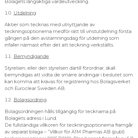
Bolagets långsiktiga värdeutveckling.
Utdelning
Aktier som tecknas med utnyttjande av
teckningsoptionerna medför rätt till vinstutdelning första
gången på den avstämningsdag för utdelning som
infaller närmast efter det att teckning verkställts.
Bemyndigande
Styrelsen, eller den styrelsen därtill förordnar, skall
bemyndigas att vidta de smärre ändringar i beslutet som
kan komma att krävas för registrering hos Bolagsverket
och Euroclear Sweden AB.
Bolagsordning
Bolagsordningen hålls tillgänglig för tecknarna på
Bolagets adress i Lund.
De fullständiga villkoren för teckningsoptionerna framgår
av separat bilaga – ”Villkor för A1M Pharmas AB (publ)