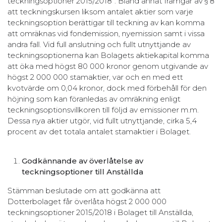
teckningsoptioner 2015/2018”. Bland annat framgår av § 8
att teckningskursen liksom antalet aktier som varje
teckningsoption berättigar till teckning av kan komma
att omräknas vid fondemission, nyemission samt i vissa
andra fall. Vid full anslutning och fullt utnyttjande av
teckningsoptionerna kan Bolagets aktiekapital komma
att öka med högst 80 000 kronor genom utgivande av
högst 2 000 000 stamaktier, var och en med ett
kvotvärde om 0,04 kronor, dock med förbehåll för den
höjning som kan föranledas av omräkning enligt
teckningsoptionsvillkoren till följd av emissioner m.m.
Dessa nya aktier utgör, vid fullt utnyttjande, cirka 5,4
procent av det totala antalet stamaktier i Bolaget.
Godkännande av överlåtelse av
teckningsoptioner till Anställda
Stämman beslutade om att godkänna att
Dotterbolaget får överlåta högst 2 000 000
teckningsoptioner 2015/2018 i Bolaget till Anställda,