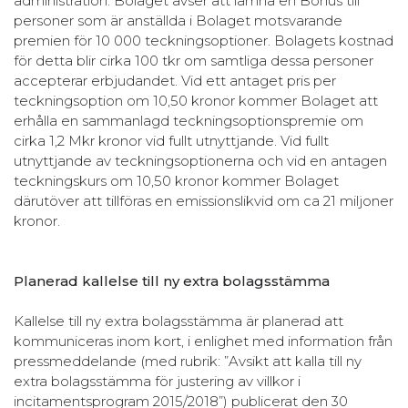
administration. Bolaget avser att lämna en Bonus till
personer som är anställda i Bolaget motsvarande
premien för 10 000 teckningsoptioner. Bolagets kostnad
för detta blir cirka 100 tkr om samtliga dessa personer
accepterar erbjudandet. Vid ett antaget pris per
teckningsoption om 10,50 kronor kommer Bolaget att
erhålla en sammanlagd teckningsoptionspremie om
cirka 1,2 Mkr kronor vid fullt utnyttjande. Vid fullt
utnyttjande av teckningsoptionerna och vid en antagen
teckningskurs om 10,50 kronor kommer Bolaget
därutöver att tillföras en emissionslikvid om ca 21 miljoner
kronor.
Planerad kallelse till ny extra bolagsstämma
Kallelse till ny extra bolagsstämma är planerad att
kommuniceras inom kort, i enlighet med information från
pressmeddelande (med rubrik: ”Avsikt att kalla till ny
extra bolagsstämma för justering av villkor i
incitamentsprogram 2015/2018”) publicerat den 30