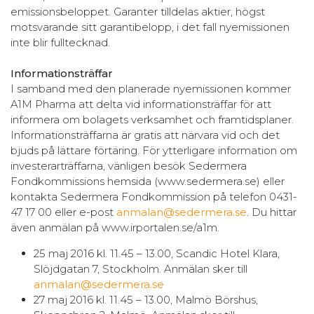
emissionsbeloppet. Garanter tilldelas aktier, högst
motsvarande sitt garantibelopp, i det fall nyemissionen
inte blir fulltecknad.
Informationsträffar
I samband med den planerade nyemissionen kommer
A1M Pharma att delta vid informationsträffar för att
informera om bolagets verksamhet och framtidsplaner.
Informationsträffarna är gratis att närvara vid och det
bjuds på lättare förtäring. För ytterligare information om
investerarträffarna, vänligen besök Sedermera
Fondkommissions hemsida (www.sedermera.se) eller
kontakta Sedermera Fondkommission på telefon 0431-
47 17 00 eller e-post
anmalan@sedermera.se
. Du hittar
även anmälan på www.irportalen.se/a1m.
25 maj 2016 kl. 11.45 – 13.00, Scandic Hotel Klara,
Slöjdgatan 7, Stockholm. Anmälan sker till
anmalan@sedermera.se
27 maj 2016 kl. 11.45 – 13.00, Malmö Börshus,