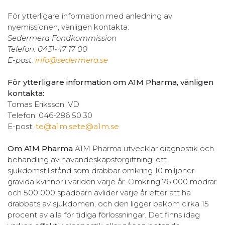
För ytterligare information med anledning av
nyemissionen, vänligen kontakta:
Sedermera Fondkommission
Telefon: 0431-47 17 00
E-post:
info@sedermera.se
För ytterligare information om A1M Pharma, vänligen
kontakta:
Tomas Eriksson, VD
Telefon: 046-286 50 30
E-post:
te@a1m.se
te@a1m.se
Om A1M Pharma
A1M Pharma utvecklar diagnostik och
behandling av havandeskapsförgiftning, ett
sjukdomstillstånd som drabbar omkring 10 miljoner
gravida kvinnor i världen varje år. Omkring 76 000 mödrar
och 500 000 spädbarn avlider varje år efter att ha
drabbats av sjukdomen, och den ligger bakom cirka 15
procent av alla för tidiga förlossningar. Det finns idag