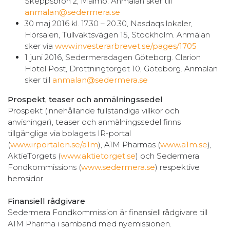
Skeppsbron 2, Malmö. Anmälan sker till
anmalan@sedermera.se
30 maj 2016 kl. 17.30 – 20.30, Nasdaqs lokaler,
Hörsalen, Tullvaktsvägen 15, Stockholm. Anmälan
sker via
www.investerarbrevet.se/pages/1705
1 juni 2016, Sedermeradagen Göteborg. Clarion
Hotel Post, Drottningtorget 10, Göteborg. Anmälan
sker till
anmalan@sedermera.se
Prospekt, teaser och anmälningssedel
Prospekt (innehållande fullständiga villkor och
anvisningar), teaser och anmälningssedel finns
tillgängliga via bolagets IR-portal
(
www.irportalen.se/a1m
), A1M Pharmas (
www.a1m.se
),
AktieTorgets (
www.aktietorget.se
) och Sedermera
Fondkommissions (
www.sedermera.se
) respektive
hemsidor.
Finansiell rådgivare
Sedermera Fondkommission är finansiell rådgivare till
A1M Pharma i samband med nyemissionen.