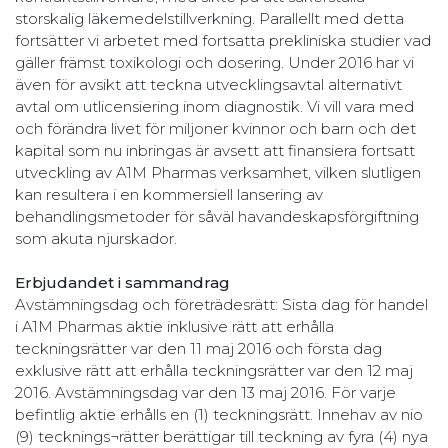
storskalig läkemedelstillverkning. Parallellt med detta
fortsätter vi arbetet med fortsatta prekliniska studier vad
gäller främst toxikologi och dosering. Under 2016 har vi
även för avsikt att teckna utvecklingsavtal alternativt
avtal om utlicensiering inom diagnostik. Vi vill vara med
och förändra livet för miljoner kvinnor och barn och det
kapital som nu inbringas är avsett att finansiera fortsatt
utveckling av A1M Pharmas verksamhet, vilken slutligen
kan resultera i en kommersiell lansering av
behandlingsmetoder för såväl havandeskapsförgiftning
som akuta njurskador.
Erbjudandet i sammandrag
Avstämningsdag och företrädesrätt: Sista dag för handel
i A1M Pharmas aktie inklusive rätt att erhålla
teckningsrätter var den 11 maj 2016 och första dag
exklusive rätt att erhålla teckningsrätter var den 12 maj
2016. Avstämningsdag var den 13 maj 2016. För varje
befintlig aktie erhålls en (1) teckningsrätt. Innehav av nio
(9) tecknings¬rätter berättigar till teckning av fyra (4) nya