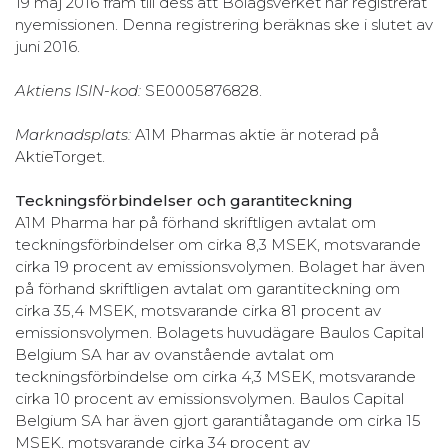
19 maj 2016 fram till dess att Bolagsverket har registrerat
nyemissionen. Denna registrering beräknas ske i slutet av
juni 2016.
Aktiens ISIN-kod:
SE0005876828.
Marknadsplats:
A1M Pharmas aktie är noterad på
AktieTorget.
Teckningsförbindelser och garantiteckning
A1M Pharma har på förhand skriftligen avtalat om
teckningsförbindelser om cirka 8,3 MSEK, motsvarande
cirka 19 procent av emissionsvolymen. Bolaget har även
på förhand skriftligen avtalat om garantiteckning om
cirka 35,4 MSEK, motsvarande cirka 81 procent av
emissionsvolymen. Bolagets huvudägare Baulos Capital
Belgium SA har av ovanstående avtalat om
teckningsförbindelse om cirka 4,3 MSEK, motsvarande
cirka 10 procent av emissionsvolymen. Baulos Capital
Belgium SA har även gjort garantiåtagande om cirka 15
MSEK, motsvarande cirka 34 procent av