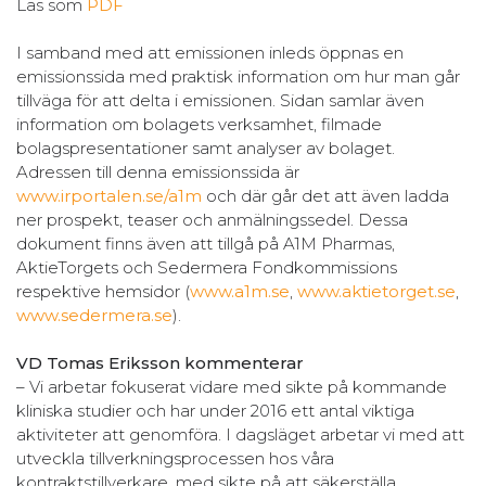
Läs som
PDF
I samband med att emissionen inleds öppnas en
emissionssida med praktisk information om hur man går
tillväga för att delta i emissionen. Sidan samlar även
information om bolagets verksamhet, filmade
bolagspresentationer samt analyser av bolaget.
Adressen till denna emissionssida är
www.irportalen.se/a1m
och där går det att även ladda
ner prospekt, teaser och anmälningssedel. Dessa
dokument finns även att tillgå på A1M Pharmas,
AktieTorgets och Sedermera Fondkommissions
respektive hemsidor (
www.a1m.se
,
www.aktietorget.se
,
www.sedermera.se
).
VD Tomas Eriksson kommenterar
– Vi arbetar fokuserat vidare med sikte på kommande
kliniska studier och har under 2016 ett antal viktiga
aktiviteter att genomföra. I dagsläget arbetar vi med att
utveckla tillverkningsprocessen hos våra
kontraktstillverkare, med sikte på att säkerställa