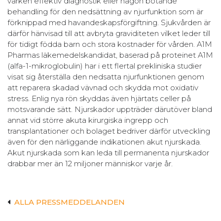
varken effektiv diagnostik eller någon botande
behandling för den nedsättning av njurfunktion som är
förknippad med havandeskapsförgiftning. Sjukvården är
därför hänvisad till att avbryta graviditeten vilket leder till
för tidigt födda barn och stora kostnader för vården. A1M
Pharmas läkemedelskandidat, baserad på proteinet A1M
(alfa-1-mikroglobulin) har i ett flertal prekliniska studier
visat sig återställa den nedsatta njurfunktionen genom
att reparera skadad vävnad och skydda mot oxidativ
stress. Enlig nya rön skyddas även hjärtats celler på
motsvarande sätt. Njurskador uppträder därutöver bland
annat vid större akuta kirurgiska ingrepp och
transplantationer och bolaget bedriver därför utveckling
även för den närliggande indikationen akut njurskada.
Akut njurskada som kan leda till permanenta njurskador
drabbar mer än 12 miljoner människor varje år.
ALLA PRESSMEDDELANDEN