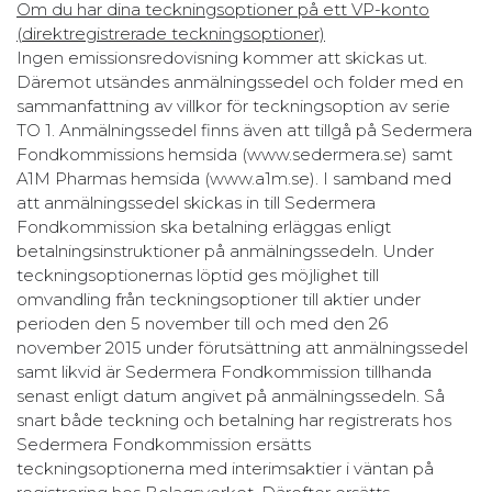
Om du har dina teckningsoptioner på ett VP-konto
(direktregistrerade teckningsoptioner)
Ingen emissionsredovisning kommer att skickas ut.
Däremot utsändes anmälningssedel och folder med en
sammanfattning av villkor för teckningsoption av serie
TO 1. Anmälningssedel finns även att tillgå på Sedermera
Fondkommissions hemsida (www.sedermera.se) samt
A1M Pharmas hemsida (www.a1m.se). I samband med
att anmälningssedel skickas in till Sedermera
Fondkommission ska betalning erläggas enligt
betalningsinstruktioner på anmälningssedeln. Under
teckningsoptionernas löptid ges möjlighet till
omvandling från teckningsoptioner till aktier under
perioden den 5 november till och med den 26
november 2015 under förutsättning att anmälningssedel
samt likvid är Sedermera Fondkommission tillhanda
senast enligt datum angivet på anmälningssedeln. Så
snart både teckning och betalning har registrerats hos
Sedermera Fondkommission ersätts
teckningsoptionerna med interimsaktier i väntan på