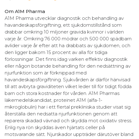
Om A1M Pharma
A1M Pharma utvecklar diagnostik och behandling av
havandeskapsförgiftning, ett sjukdomstillstånd som
drabbar omkring 10 miljoner gravida kvinnor i världen
varje år. Omkring 76 000 mödrar och 500 000 spädbarn
avlider varje år efter att ha drabbats av sjukdomen, och
den ligger bakom 15 procent av alla för tidiga
förlossningar. Det finns idag varken effektiv diagnostik
eller någon botande behandling för den nedsättning av
njurfunktion som är förknippad med
havandeskapsförgiftning. Sjukvården är därför hänvisad
till att avbryta graviditeten vilket leder till för tidigt födda
barn och stora kostnader för vården. A1M Pharmas
läkemedelskandidat, proteinet A1M (alfa-1-
mikroglobulin) har i ett flertal prekliniska studier visat sig
återställa den nedsatta njurfunktionen genom att
reparera skadad vävnad och skydda mot oxidativ stress.
Enlig nya rön skyddas även hjärtats celler på
motsvarande sätt. Njurskador uppträder därutöver bland