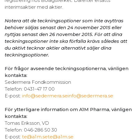
registrering hos Bolagsverket. Därefter ersätts
interimsaktier med aktier.
Notera att de teckningsoptioner som inte avyttras
behöver säljas senast den 24 november 2015 eller
nyttjas senast den 26 november 2015. För att dina
teckningsoptioner inte ska förfalla krävs således att
du aktivt tecknar aktier alternativt säljer dina
teckningsoptioner.
För frågor avseende teckningsoptionerna, vänligen
kontakta:
Sedermera Fondkommission
Telefon: 0431-47 17 00
E-post:
info@sedermera.se
info@sedermera.se
För ytterligare information om A1M Pharma, vänligen
kontakta:
Tomas Eriksson, VD
Telefon: 046-286 50 30
E-post:
te@a1m.se
te@a1m.se