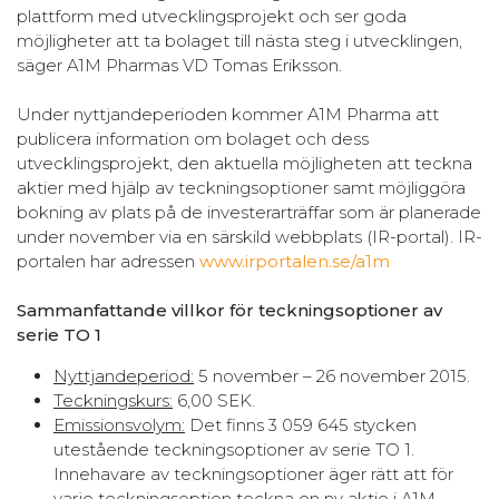
plattform med utvecklingsprojekt och ser goda
möjligheter att ta bolaget till nästa steg i utvecklingen,
säger A1M Pharmas VD Tomas Eriksson.
Under nyttjandeperioden kommer A1M Pharma att
publicera information om bolaget och dess
utvecklingsprojekt, den aktuella möjligheten att teckna
aktier med hjälp av teckningsoptioner samt möjliggöra
bokning av plats på de investerarträffar som är planerade
under november via en särskild webbplats (IR-portal). IR-
portalen har adressen
www.irportalen.se/a1m
Sammanfattande villkor för teckningsoptioner av
serie TO 1
Nyttjandeperiod:
5 november – 26 november 2015.
Teckningskurs:
6,00 SEK.
Emissionsvolym:
Det finns 3 059 645 stycken
utestående teckningsoptioner av serie TO 1.
Innehavare av teckningsoptioner äger rätt att för
varje teckningsoption teckna en ny aktie i A1M