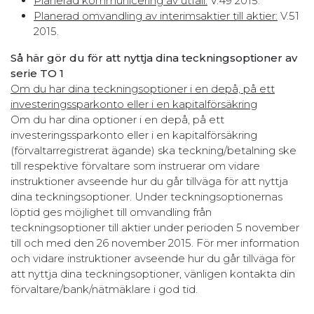
Planerad kommunicering av utfall:
V.49 2015.
Planerad omvandling av interimsaktier till aktier:
V.51
2015.
Så här gör du för att nyttja dina teckningsoptioner av
serie TO 1
Om du har dina teckningsoptioner i en depå, på ett
investeringssparkonto eller i en kapitalförsäkring
Om du har dina optioner i en depå, på ett
investeringssparkonto eller i en kapitalförsäkring
(förvaltarregistrerat ägande) ska teckning/betalning ske
till respektive förvaltare som instruerar om vidare
instruktioner avseende hur du går tillväga för att nyttja
dina teckningsoptioner. Under teckningsoptionernas
löptid ges möjlighet till omvandling från
teckningsoptioner till aktier under perioden 5 november
till och med den 26 november 2015. För mer information
och vidare instruktioner avseende hur du går tillväga för
att nyttja dina teckningsoptioner, vänligen kontakta din
förvaltare/bank/nätmäklare i god tid.