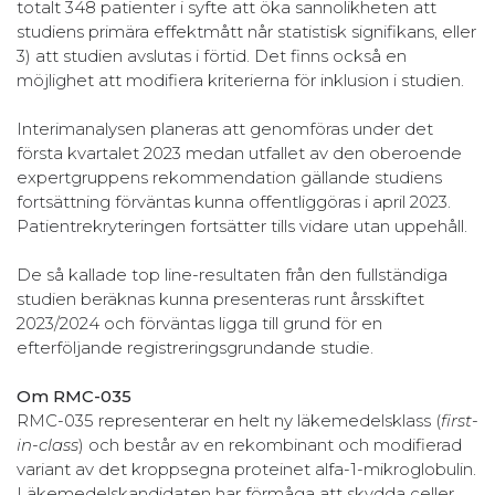
totalt 348 patienter i syfte att öka sannolikheten att
studiens primära effektmått når statistisk signifikans, eller
3) att studien avslutas i förtid. Det finns också en
möjlighet att modifiera kriterierna för inklusion i studien.
Interimanalysen planeras att genomföras under det
första kvartalet 2023 medan utfallet av den oberoende
expertgruppens rekommendation gällande studiens
fortsättning förväntas kunna offentliggöras i april 2023.
Patientrekryteringen fortsätter tills vidare utan uppehåll.
De så kallade top line-resultaten från den fullständiga
studien beräknas kunna presenteras runt årsskiftet
2023/2024 och förväntas ligga till grund för en
efterföljande registreringsgrundande studie.
Om RMC-035
RMC-035 representerar en helt ny läkemedelsklass (
first-
in-class
) och består av en rekombinant och modifierad
variant av det kroppsegna proteinet alfa-1-mikroglobulin.
Läkemedelskandidaten har förmåga att skydda celler