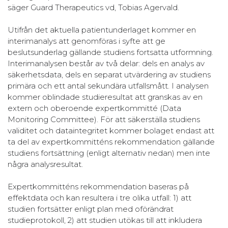
säger Guard Therapeutics vd, Tobias Agervald.
Utifrån det aktuella patientunderlaget kommer en
interimanalys att genomföras i syfte att ge
beslutsunderlag gällande studiens fortsatta utformning.
Interimanalysen består av två delar: dels en analys av
säkerhetsdata, dels en separat utvärdering av studiens
primära och ett antal sekundära utfallsmått. I analysen
kommer oblindade studieresultat att granskas av en
extern och oberoende expertkommitté (Data
Monitoring Committee). För att säkerställa studiens
validitet och dataintegritet kommer bolaget endast att
ta del av expertkommitténs rekommendation gällande
studiens fortsättning (enligt alternativ nedan) men inte
några analysresultat.
Expertkommitténs rekommendation baseras på
effektdata och kan resultera i tre olika utfall: 1) att
studien fortsätter enligt plan med oförändrat
studieprotokoll, 2) att studien utökas till att inkludera