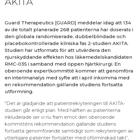
AKITA
Guard Therapeutics [GUARD] meddelar idag att 134
av de totalt planerade 268 patienterna har doserats i
den globala randomiserade, dubbelblindade och
placebokontrollerade kliniska fas 2-studien AKITA.
Studien har utformats för att utvärdera den
njurskyddande effekten hos läkemedelskandidaten
RMC-035 i samband med öppen hjärtkirurgi. En
oberoende expertkommitté kommer att genomföra
en interimanalys med syfte att i april inkomma med
en rekommendation gällande studiens fortsatta
utformning.
"Det är glädjande att patientrekryteringen till AKITA-
studien går enligt plan. Med hälften av patienterna
inkluderade ser vi nu fram emot den oberoende
kommitténs rekommendation gällande studiens
fortsatta genomförande samtidigt som rekryteringen av
ytterligare patienter fortsätter med oförminskad takt”,