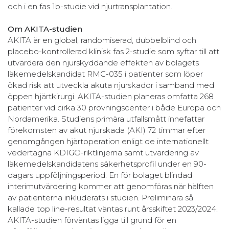
och i en fas 1b-studie vid njurtransplantation.
Om AKITA-studien
AKITA är en global, randomiserad, dubbelblind och
placebo-kontrollerad klinisk fas 2-studie som syftar till att
utvärdera den njurskyddande effekten av bolagets
läkemedelskandidat RMC-035 i patienter som löper
ökad risk att utveckla akuta njurskador i samband med
öppen hjärtkirurgi. AKITA-studien planeras omfatta 268
patienter vid cirka 30 prövningscenter i både Europa och
Nordamerika. Studiens primära utfallsmått innefattar
förekomsten av akut njurskada (AKI) 72 timmar efter
genomgången hjärtoperation enligt de internationellt
vedertagna KDIGO-riktlinjerna samt utvärdering av
läkemedelskandidatens säkerhetsprofil under en 90-
dagars uppföljningsperiod. En för bolaget blindad
interimutvärdering kommer att genomföras när hälften
av patienterna inkluderats i studien. Preliminära så
kallade top line-resultat väntas runt årsskiftet 2023/2024.
AKITA-studien förväntas ligga till grund för en