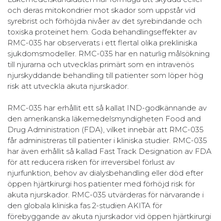
och deras mitokondrier mot skador som uppstår vid
syrebrist och förhöjda nivåer av det syrebindande och
toxiska proteinet hem. Goda behandlingseffekter av
RMC-035 har observerats i ett flertal olika prekliniska
sjukdomsmodeller. RMC-035 har en naturlig målsökning
till njurarna och utvecklas primärt som en intravenös
njurskyddande behandling till patienter som löper hög
risk att utveckla akuta njurskador.
RMC-035 har erhållit ett så kallat IND-godkännande av
den amerikanska läkemedelsmyndigheten Food and
Drug Administration (FDA), vilket innebär att RMC-035
får administreras till patienter i kliniska studier. RMC-035
har även erhållit så kallad Fast Track Designation av FDA
för att reducera risken för irreversibel förlust av
njurfunktion, behov av dialysbehandling eller död efter
öppen hjärtkirurgi hos patienter med förhöjd risk för
akuta njurskador. RMC-035 utvärderas för närvarande i
den globala kliniska fas 2-studien AKITA för
förebyggande av akuta njurskador vid öppen hjärtkirurgi