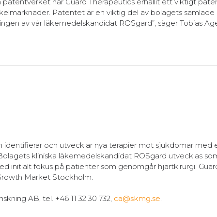
tentverket har Guard Therapeutics erhållit ett viktigt pate
kelmarknader. Patentet är en viktig del av bolagets samlade
klingen av vår läkemedelskandidat ROSgard”, säger Tobias Age
identifierar och utvecklar nya terapier mot sjukdomar med e
 Bolagets kliniska läkemedelskandidat ROSgard utvecklas so
initialt fokus på patienter som genomgår hjärtkirurgi. Guar
 Growth Market Stockholm.
skning AB, tel. +46 11 32 30 732,
ca@skmg.se
.