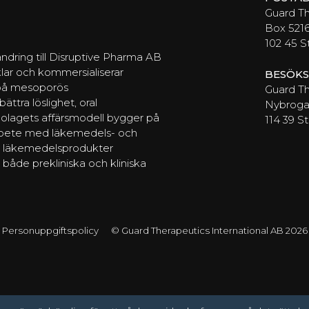
Guard T
Box 521
102 45 
ndring till Disruptive Pharma AB
lar och kommersialiserar
BESÖKS
 på mesoporös
Guard Th
ttra löslighet, oral
Nybrogat
Bolagets affärsmodell bygger på
114 39 
arbete med läkemedels- och
av läkemedelsprodukter
 både prekliniska och kliniska
Personuppgiftspolicy
© Guard Therapeutics International AB 2026