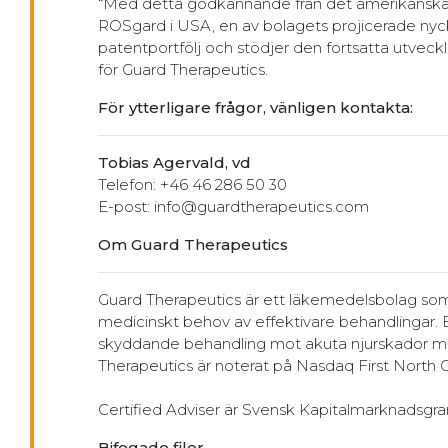
“Med detta godkännande från det amerikanska pa
ROSgard i USA, en av bolagets projicerade nyc
patentportfölj och stödjer den fortsatta utvec
för Guard Therapeutics.
För ytterligare frågor, vänligen kontakta:
Tobias Agervald, vd
Telefon: +46 46 286 50 30
E-post: info@guardtherapeutics.com
Om Guard Therapeutics
Guard Therapeutics är ett läkemedelsbolag som 
medicinskt behov av effektivare behandlingar.
skyddande behandling mot akuta njurskador med 
Therapeutics är noterat på Nasdaq First North
Certified Adviser är Svensk Kapitalmarknadsgran
Bifogade filer