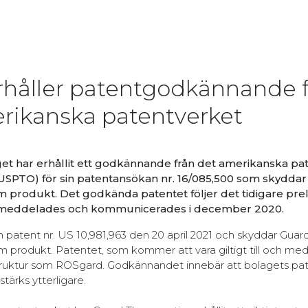
rhåller patentgodkännande 
rikanska patentverket
et har erhållit ett godkännande från det amerikanska pa
USPTO) för sin patentansökan nr. 16/085,500 som skyddar
produkt. Det godkända patentet följer det tidigare prel
m meddelades och kommunicerades i december 2020.
patent nr. US 10,981,963 den 20 april 2021 och skyddar Guar
produkt. Patentet, som kommer att vara giltigt till och med
struktur som ROSgard. Godkännandet innebär att bolagets pat
ärks ytterligare.