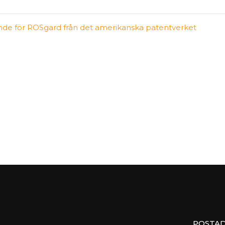
nde för ROSgard från det amerikanska patentverket
POSTAD