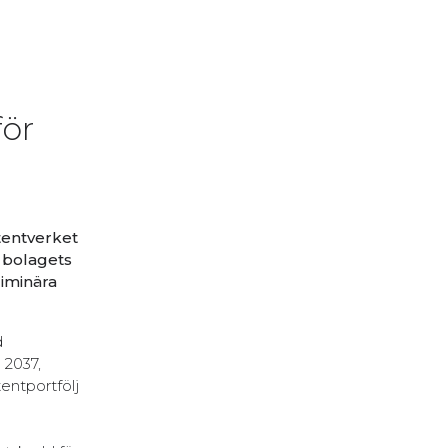
för
tentverket
 bolagets
iminära
d
 2037,
entportfölj