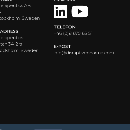
LinkedIn
YouTub
herapeutics AB
6
Stockholm, Sweden
TELEFON
ADRESS
+46 (0)8 670 65 51
erapeutics
an 34, 2 tr
E-POST
Stockholm, Sweden
info@disruptivepharma.com