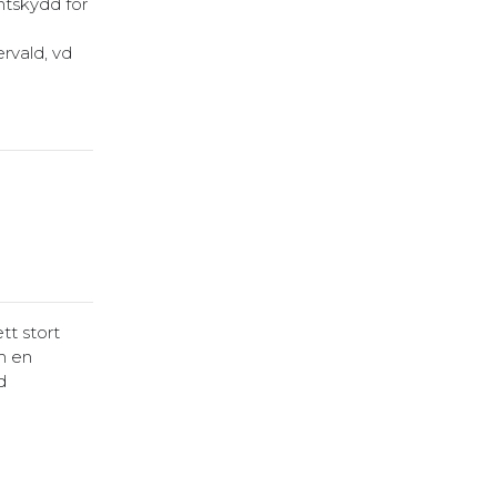
ntskydd för
rvald, vd
tt stort
m en
d