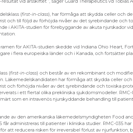
resultat vid årsskiftet ”, säger Guard Therapeutics vd Tobias 
elsklass (
first-in-class
), har förmåga att skydda celler och de
t och till följd av förhöjda nivåer av det syrebindande och t
nde i AKITA-studien för förebyggande av akuta njurskador v
ntation.
 ramen för AKITA-studien skedde vid Indiana Ohio Heart, For
gare i flera europeiska länder och i Kanada, och fortsätter pla
ass (
first-in-class
) och består av en rekombinant och modifie
lin. Läkemedelskandidaten har förmåga att skydda celler och
ist och förhöjda nivåer av det syrebindande och toxiska prot
erats i ett flertal olika prekliniska sjukdomsmodeller. RMC-
primärt som en intravenös njurskyddande behandling till patie
ännande av den amerikanska läkemedelsmyndigheten Food an
får administreras till patienter i kliniska studier. RMC-035 har
ör att reducera risken för irreversibel förlust av njurfunktion,