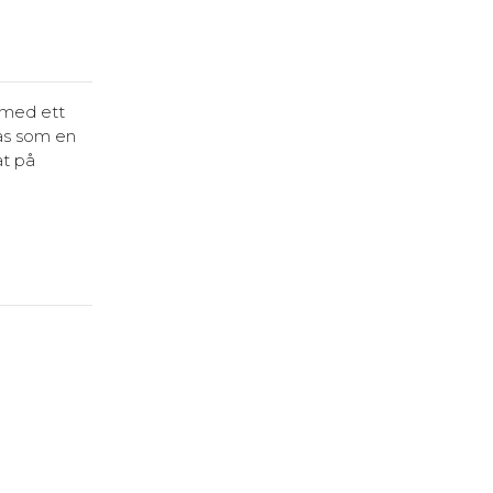
 med ett
as som en
at på