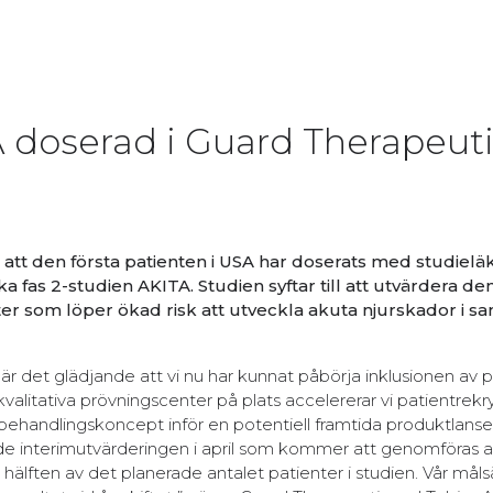
A doserad i Guard Therapeut
tt den första patienten i USA har doserats med studiel
fas 2-studien AKITA. Studien syftar till att utvärdera de
er som löper ökad risk att utveckla akuta njurskador i 
det glädjande att vi nu har kunnat påbörja inklusionen av pat
alitativa prövningscenter på plats accelererar vi patientrekr
andlingskoncept inför en potentiell framtida produktlanser
ade interimutvärderingen i april som kommer att genomföras 
ften av det planerade antalet patienter i studien. Vår målsä