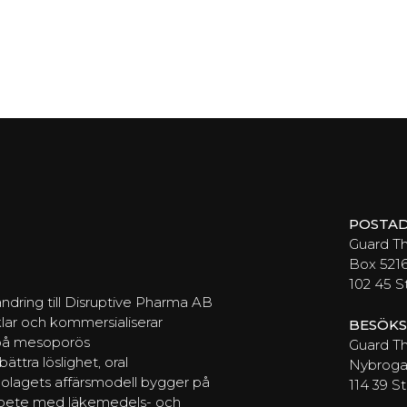
POSTAD
Guard T
Box 521
102 45 
ndring till Disruptive Pharma AB
lar och kommersialiserar
BESÖKS
 på mesoporös
Guard Th
ttra löslighet, oral
Nybrogat
Bolagets affärsmodell bygger på
114 39 
arbete med läkemedels- och