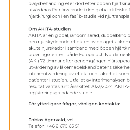
dialysbehandling eller död efter öppen hjärtkir
utvärderas för närvarande i den globala klinisk
hjärtkirurgi och i en fas 1b-studie vid njurtranspla
Om AKITA-studien
AKITA är en global, randomiserad, dubbelblind och
den njurskyddande effekten av bolagets läkeme
akuta njurskador i samband med öppen hjärtkiru
prövningscenter i både Europa och Nordamerika.
(AKI) 72 timmar efter genomgången hjärtoperati
utvärdering av läkemedelskandidatens säkerhets
interimutvärdering av effekt och säkerhet kom
patienter i studien. Utfallet av interimanalysen be
resultat väntas runt årsskiftet 2023/2024. AKITA-s
registreringsgrundande studie.
För ytterligare frågor, vänligen kontakta:
Tobias Agervald, vd
Telefon: +46 8 670 65 51