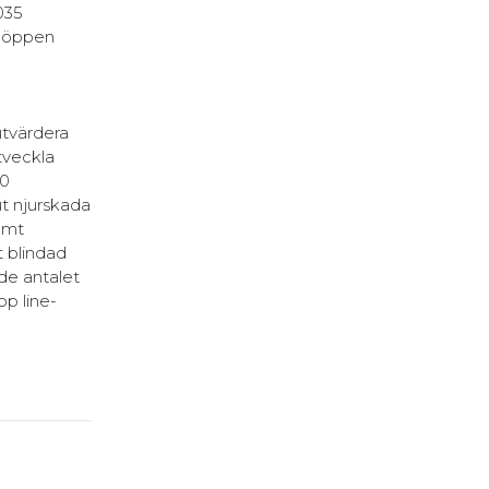
035
d öppen
utvärdera
tveckla
30
t njurskada
amt
t blindad
de antalet
op line-