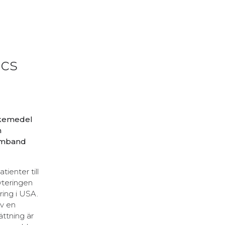
ics
äkemedel
n
samband
ienter till
yteringen
ing i USA.
av en
ttning är