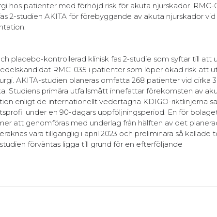
urgi hos patienter med förhöjd risk för akuta njurskador. RMC-
a fas 2-studien AKITA för förebyggande av akuta njurskador vi
ntation.
 placebo-kontrollerad klinisk fas 2-studie som syftar till att 
delskandidat RMC-035 i patienter som löper ökad risk att u
rgi. AKITA-studien planeras omfatta 268 patienter vid cirka 
 Studiens primära utfallsmått innefattar förekomsten av aku
on enligt de internationellt vedertagna KDIGO-riktlinjerna s
profil under en 90-dagars uppföljningsperiod. En för bolage
mer att genomföras med underlag från hälften av det planera
räknas vara tillgänglig i april 2023 och preliminära så kallade t
tudien förväntas ligga till grund för en efterföljande