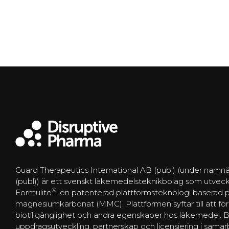
Guard Therapeutics International AB (publ) (under namnä
(publ)) är ett svenskt läkemedelsteknikbolag som utveck
®
Formulite
, en patenterad plattformsteknologi baserad
magnesiumkarbonat (MMC). Plattformen syftar till att förbä
biotillgänglighet och andra egenskaper hos läkemedel. 
uppdragsutveckling, partnerskap och licensiering i sam