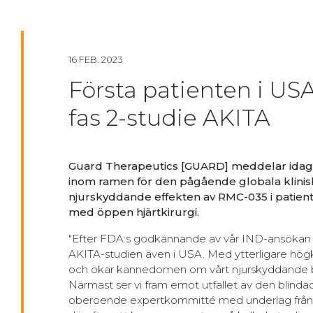
16 FEB. 2023
Första patienten i US
fas 2-studie AKITA
Guard Therapeutics [GUARD] meddelar idag a
inom ramen för den pågående globala kliniska 
njurskyddande effekten av RMC-035 i patient
med öppen hjärtkirurgi.
"Efter FDA:s godkännande av vår IND-ansökan är 
AKITA-studien även i USA. Med ytterligare högkv
och ökar kännedomen om vårt njurskyddande beh
Närmast ser vi fram emot utfallet av den blind
oberoende expertkommitté med underlag från häl