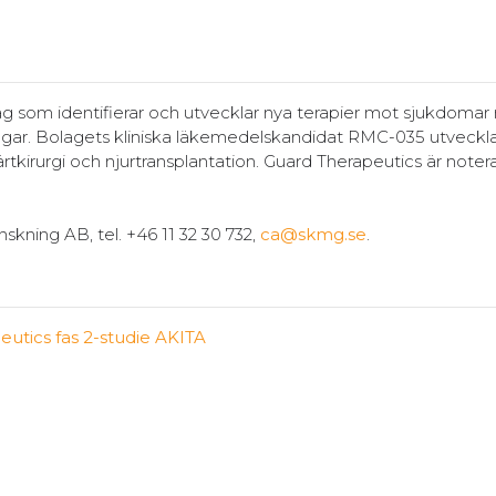
ag som identifierar och utvecklar nya terapier mot sjukdomar
ingar. Bolagets kliniska läkemedelskandidat RMC-035 utveckl
kirurgi och njurtransplantation. Guard Therapeutics är noter
skning AB, tel. +46 11 32 30 732,
ca@skmg.se
.
eutics fas 2-studie AKITA