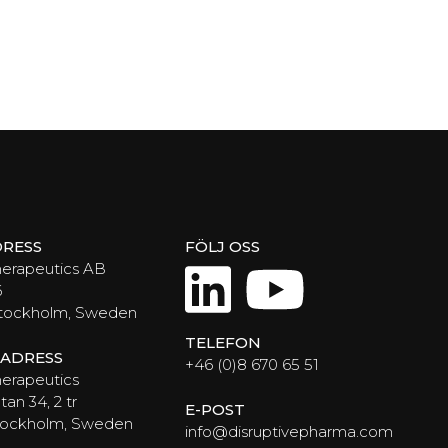
RESS
FÖLJ OSS
LinkedIn
YouTub
herapeutics AB
6
Stockholm, Sweden
TELEFON
ADRESS
+46 (0)8 670 65 51
erapeutics
an 34, 2 tr
E-POST
Stockholm, Sweden
info@disruptivepharma.com