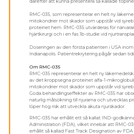
därefter att kunna presentera så kallade topline-
RMC-035, som representerar en helt ny läkemed
mitokondrier mot skador som uppstår vid syrebris
proteinet hem. RMC-035 utvärderas för närvara
hjärtkirurgi och i en fas 1b-studie vid njurtranspla
Doseringen av den första patienten i USA inom
Indianapolis. Patientrekrytering pågår sedan tidi
Om RMC-035
RMC-035 representerar en helt ny läkemedelskl
av det kroppsegna proteinet alfa-1-mikroglobu
mitokondrier mot skador som uppstår vid syrebr
Goda behandlingseffekter av RMC-035 har observ
naturlig målsökning till njurarna och utvecklas 
löper hög risk att utveckla akuta njurskador.
RMC-035 har erhållit ett så kallat IND-godk
Administration (FDA), vilket innebär att RMC-035 
erhållit så kallad Fast Track Designation av FDA f