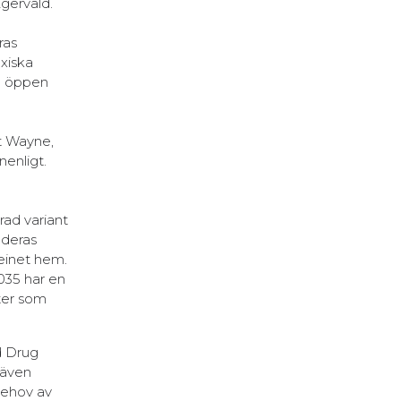
Agervald.
ras
oxiska
id öppen
t Wayne,
nenligt.
rad variant
 deras
einet hem.
035 har en
nter som
d Drug
 även
 behov av