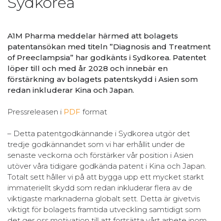
Sydkorea
A1M Pharma meddelar härmed att bolagets
patentansökan med titeln ”Diagnosis and Treatment
of Preeclampsia” har godkänts i Sydkorea. Patentet
löper till och med år 2028 och innebär en
förstärkning av bolagets patentskydd i Asien som
redan inkluderar Kina och Japan.
Pressreleasen i
PDF
format
– Detta patentgodkännande i Sydkorea utgör det
tredje godkännandet som vi har erhållit under de
senaste veckorna och förstärker vår position i Asien
utöver våra tidigare godkända patent i Kina och Japan.
Totalt sett håller vi på att bygga upp ett mycket starkt
immateriellt skydd som redan inkluderar flera av de
viktigaste marknaderna globalt sett. Detta är givetvis
viktigt för bolagets framtida utveckling samtidigt som
det ger oss motivation till att fortsätta vårt arbete inom