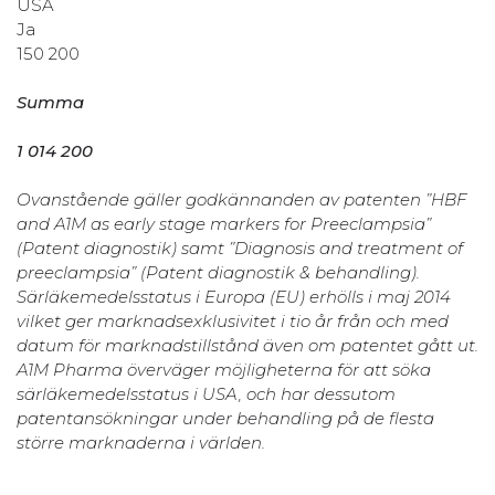
USA
Ja
150 200
Summ
1 014 200
Ovanstående gäller godkännanden av patenten ”HBF
and A1M as early stage markers for Preeclampsia”
(Patent diagnostik) samt ”Diagnosis and treatment of
preeclampsia” (Patent diagnostik & behandling).
Särläkemedelsstatus i Europa (EU) erhölls i maj 2014
vilket ger marknadsexklusivitet i tio år från och med
datum för marknadstillstånd även om patentet gått ut.
A1M Pharma överväger möjligheterna för att söka
särläkemedelsstatus i USA, och har dessutom
patentansökningar under behandling på de flesta
större marknaderna i världen.