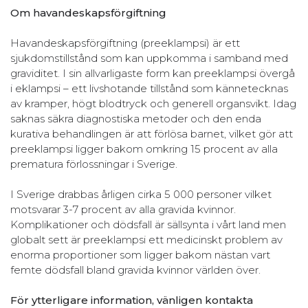
Om havandeskapsförgiftning
Havandeskapsförgiftning (preeklampsi) är ett
sjukdomstillstånd som kan uppkomma i samband med
graviditet. I sin allvarligaste form kan preeklampsi övergå
i eklampsi – ett livshotande tillstånd som kännetecknas
av kramper, högt blodtryck och generell organsvikt. Idag
saknas säkra diagnostiska metoder och den enda
kurativa behandlingen är att förlösa barnet, vilket gör att
preeklampsi ligger bakom omkring 15 procent av alla
prematura förlossningar i Sverige.
I Sverige drabbas årligen cirka 5 000 personer vilket
motsvarar 3-7 procent av alla gravida kvinnor.
Komplikationer och dödsfall är sällsynta i vårt land men
globalt sett är preeklampsi ett medicinskt problem av
enorma proportioner som ligger bakom nästan vart
femte dödsfall bland gravida kvinnor världen över.
För ytterligare information, vänligen kontakta