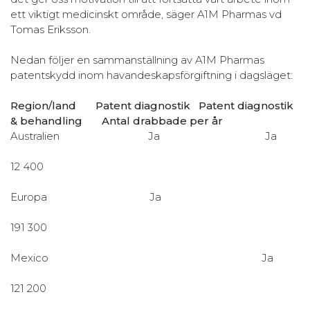
ett viktigt medicinskt område, säger A1M Pharmas vd
Tomas Eriksson.
Nedan följer en sammanställning av A1M Pharmas
patentskydd inom havandeskapsförgiftning i dagsläget:
Region/land Patent diagnostik Patent diagnostik
& behandling Antal drabbade per år
Australien Ja Ja
12 400
Europa Ja
191 300
Mexico Ja
121 200