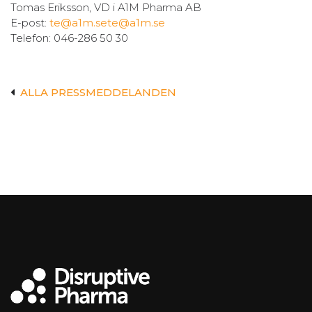
Tomas Eriksson, VD i A1M Pharma AB
E-post:
te@a1m.se
te@a1m.se
Telefon: 046-286 50 30
ALLA PRESSMEDDELANDEN