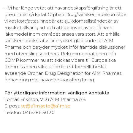
–
Vi har länge vetat att havandeskapsförgiftning är ett
presumtivt så kallat Orphan Drug/särläkemedelsområde,
vilket kortfattat innebär att sjukdomstillståndet är av
mycket allvarlig art och att behovet av att få fram
läkemedel inom området anses vara stort. Att erhålla
särläkemedelsstatus är mycket glädjande för A1M
Pharma och betyder mycket inför framtida diskussioner
med utvecklingspartners. Rekommendationen från
COMP kommer nu att skickas vidare till Europeiska
Kommissionen vilka utfärdar ett formellt beslut
avseende Orphan Drug Designation för A1M Pharmas
behandling mot havandeskapsförgiftning.
För ytterligare information, vänligen kontakta
Tomas Eriksson, VD i A1M Pharma AB
E-post:
te@a1m.se
te@a1m.se
Telefon: 046-286 50 30