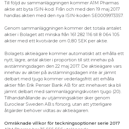
Till följd av sammanläggningen kommer A1M Pharmas
aktie att byta ISIN-kod. Från och med den 19 maj 2017
handlas aktien med den nya ISIN-koden SE0009973357.
Genom sammanläggningen kommer det totala antalet
aktier i Bolaget att minska från 161 282 116 till 8 064 105
aktier med ett kvotvärde om 0,80 SEK per aktie.
Bolagets aktieägare kommer automatiskt att erhålla ett
nytt, lägre, antal aktier i proportion till sitt innehav på
avstämningsdagen den 22 maj 2017. De aktieägare vars
innehav av aktier på avstämningsdagen inte är jämnt
delbart med tjugo kommer vederlagsfritt att erhålla
aktier från Erik Penser Bank AB för att innehavet ska bli
jämnt delbart med sammanläggningskvoten tjugo (20).
Tillhandahållande av utjämningsaktier sker genom
Euroclear Sweden AB:s försorg, utan att ytterligare
åtgärder behöver vidtas av aktieägaren.
Omräknade villkor för teckningsoptioner serie 2017