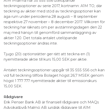
A1M Pharma har 35 555 556 utelöpande
teckningsoptioner av serie 2017, kortnamn: A1M TO, där
teckning av aktier med stöd av teckningsoptioner kan
äga rum under perioderna 28 augusti – 8 september
respektive 27 november – 8 december 2017. Villkoren för
teckning har räknats om per avstämningsdagen den 22
maj med hänsyn till genomförd sammanläggning av
aktier 1:20. Det totala antalet utelöpande
teckningsoptioner ändras inte.
Tjugo (20) optionsrätter ger rätt att teckna en (1)
nyemitterade aktie till kurs 15,00 SEK per aktie.
Antalet teckningsoptioner uppgår till 35 555 556 och kan
vid full teckning tillföra Bolaget högst 26,7 MSEK genom
högst 1 777 777 nyemitterade aktier till emissionskurs
15,00 SEK.
Rådgivare
Erik Penser Bank AB är finansiell rådgivare och MAQs
Advokatbyrå Malmö AB juridisk rådgivare till A1M