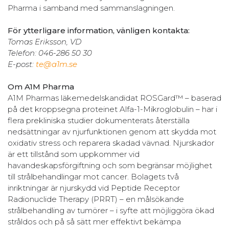
Pharma i samband med sammanslagningen.
För ytterligare information, vänligen kontakta:
Tomas Eriksson, VD
Telefon: 046-286 50 30
E-post:
te@a1m.se
Om A1M Pharma
A1M Pharmas läkemedelskandidat ROSGard™ – baserad
på det kroppsegna proteinet Alfa-1-Mikroglobulin – har i
flera prekliniska studier dokumenterats återställa
nedsättningar av njurfunktionen genom att skydda mot
oxidativ stress och reparera skadad vävnad. Njurskador
är ett tillstånd som uppkommer vid
havandeskapsförgiftning och som begränsar möjlighet
till strålbehandlingar mot cancer. Bolagets två
inriktningar är njurskydd vid Peptide Receptor
Radionuclide Therapy (PRRT) – en målsökande
strålbehandling av tumörer – i syfte att möjliggöra ökad
stråldos och på så sätt mer effektivt bekämpa