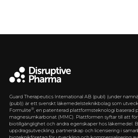
Guard Therapeutics International AB (publ) (under namnä
(publ)) är ett svenskt läkemedelsteknikbolag som utveck
®
Formulite
, en patenterad plattformsteknologi baserad
magnesiumkarbonat (MMC). Plattformen syftar till att förbä
biotillgänglighet och andra egenskaper hos läkemedel. 
uppdragsutveckling, partnerskap och licensiering i sam
bioteknikföretag för utveckling och kommersialisering 