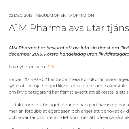
02 DEC. 2015 · REGULATORISK INFORMATION
A1M Pharma avslutar tjänst
A1M Pharma har beslutat att avsluta sin tjänst om likvi
december 2015. Första handelsdag utan likviditetsgar
Läs nyheten som
PDF
Sedan 2014-07-02 har Sedermera Fondkommission agerat
syfte att främja en god likviditet i aktien samt säkerstäl
om likviditetsgaranti har främst avsett att säkerställa at
– I takt med att bolaget löpande har gjort framsteg har ä
mer än fördubblat ägarbasen och anser att behovet av denn
och vi väntar oss inte att det kommer att påverka våra 