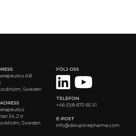
RESS
FÖLJ OSS
LinkedIn
YouTub
herapeutics AB
6
Stockholm, Sweden
TELEFON
ADRESS
+46 (0)8 670 65 51
erapeutics
an 34, 2 tr
E-POST
Stockholm, Sweden
info@disruptivepharma.com