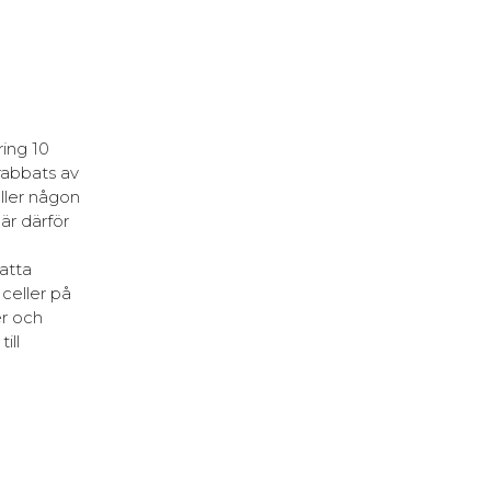
ing 10
rabbats av
eller någon
är därför
satta
celler på
er och
ill