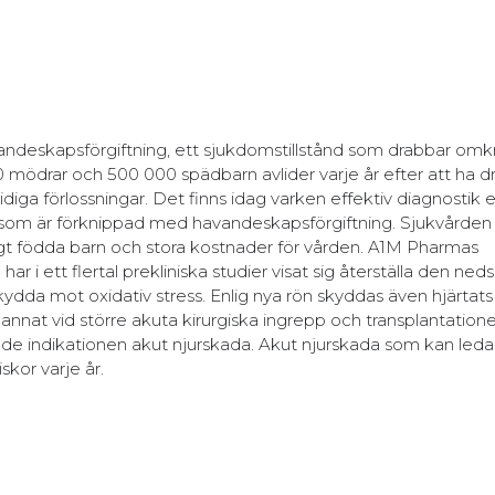
ndeskapsförgiftning, ett sjukdomstillstånd som drabbar omkr
00 mödrar och 500 000 spädbarn avlider varje år efter att ha d
diga förlossningar. Det finns idag varken effektiv diagnostik 
 som är förknippad med havandeskapsförgiftning. Sjukvården 
r tidigt födda barn och stora kostnader för vården. A1M Pharmas
r i ett flertal prekliniska studier visat sig återställa den ned
da mot oxidativ stress. Enlig nya rön skyddas även hjärtats 
nnat vid större akuta kirurgiska ingrepp och transplantation
de indikationen akut njurskada. Akut njurskada som kan leda t
kor varje år.