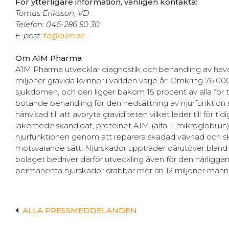
För ytterligare information, vänligen kontakta:
Tomas Eriksson, VD
Telefon: 046-286 50 30
E-post:
te@a1m.se
Om A1M Pharma
A1M Pharma utvecklar diagnostik och behandling av hava
miljoner gravida kvinnor i världen varje år. Omkring 76 0
sjukdomen, och den ligger bakom 15 procent av alla för ti
botande behandling för den nedsättning av njurfunktion
hänvisad till att avbryta graviditeten vilket leder till fö
läkemedelskandidat, proteinet A1M (alfa-1-mikroglobulin) ha
njurfunktionen genom att reparera skadad vävnad och skyd
motsvarande sätt. Njurskador uppträder därutöver bland a
bolaget bedriver därför utveckling även för den närliggan
permanenta njurskador drabbar mer än 12 miljoner männis
ALLA PRESSMEDDELANDEN