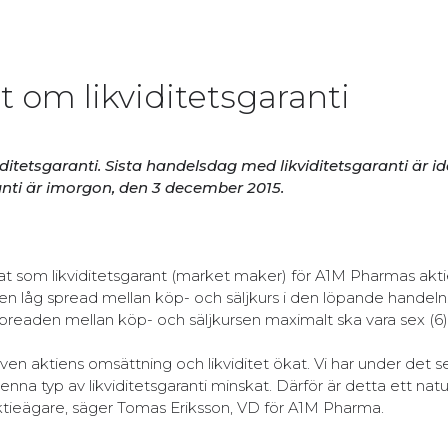
 om likviditetsgaranti
ditetsgaranti. Sista handelsdag med likviditetsgaranti är id
anti är imorgon, den 3 december 2015.
 som likviditetsgarant (market maker) för A1M Pharmas akt
la en låg spread mellan köp- och säljkurs i den löpande handeln
t spreaden mellan köp- och säljkursen maximalt ska vara sex (6
ven aktiens omsättning och likviditet ökat. Vi har under det s
a typ av likviditetsgaranti minskat. Därför är detta ett natur
aktieägare, säger Tomas Eriksson, VD för A1M Pharma.