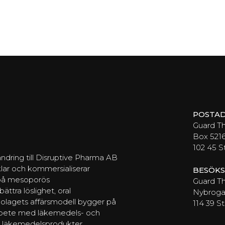
POSTAD
Guard T
Box 521
102 45 
ndring till Disruptive Pharma AB
lar och kommersialiserar
BESÖKS
 på mesoporös
Guard Th
ttra löslighet, oral
Nybrogat
Bolagets affärsmodell bygger på
114 39 
arbete med läkemedels- och
av läkemedelsprodukter