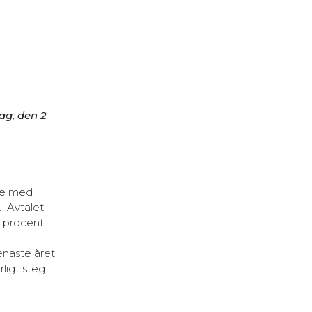
ag, den 2
ie med
. Avtalet
) procent.
enaste året
ligt steg