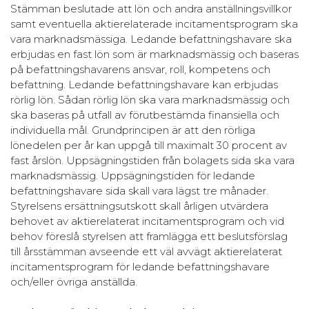
Stämman beslutade att lön och andra anställningsvillkor
samt eventuella aktierelaterade incitamentsprogram ska
vara marknadsmässiga. Ledande befattningshavare ska
erbjudas en fast lön som är marknadsmässig och baseras
på befattningshavarens ansvar, roll, kompetens och
befattning. Ledande befattningshavare kan erbjudas
rörlig lön. Sådan rörlig lön ska vara marknadsmässig och
ska baseras på utfall av förutbestämda finansiella och
individuella mål. Grundprincipen är att den rörliga
lönedelen per år kan uppgå till maximalt 30 procent av
fast årslön. Uppsägningstiden från bolagets sida ska vara
marknadsmässig. Uppsägningstiden för ledande
befattningshavare sida skall vara lägst tre månader.
Styrelsens ersättningsutskott skall årligen utvärdera
behovet av aktierelaterat incitamentsprogram och vid
behov föreslå styrelsen att framlägga ett beslutsförslag
till årsstämman avseende ett väl avvägt aktierelaterat
incitamentsprogram för ledande befattningshavare
och/eller övriga anställda.