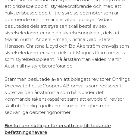
ett prisbasbelopp till styrelseordförande och med ett
halvt prisbasbelopp till tre styrelseledamöter som är
oberoende och inte är anställda i bolaget. Vidare
beslutades dels att styrelsen skall bestå av sex
styrelseledamöter och en styrelsesuppleant, dels att
Martin Austin, Anders Ermén, Cristina Glad, Stefan
Hansson, Christina Lloyd och Bo Åkerström omväljs som
styrelseledamöter samt dels att Magnus Gram omväljs
som styrelsesuppleant. På årsstämman valdes Martin
Austin till ny styrelseordförande.
Stämman beslutade även att bolagets revisorer Öhrlings
PricewaterhouseCoopers AB omväljs som revisorer till
slutet av den årsstämma som hålls under det
kommande räkenskapsåret samt att arvode till revisor
skall utgå enligt godkänd räkning i enlighet med
sedvanliga debiteringsnormer.
Beslut om riktlinjer för ersättning till ledande
befattningshavare