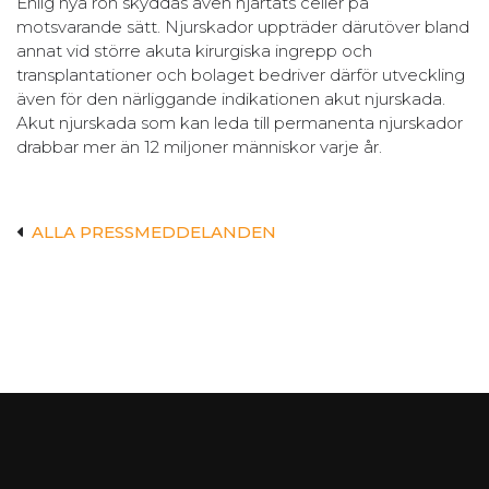
Enlig nya rön skyddas även hjärtats celler på
motsvarande sätt. Njurskador uppträder därutöver bland
annat vid större akuta kirurgiska ingrepp och
transplantationer och bolaget bedriver därför utveckling
även för den närliggande indikationen akut njurskada.
Akut njurskada som kan leda till permanenta njurskador
drabbar mer än 12 miljoner människor varje år.
ALLA PRESSMEDDELANDEN