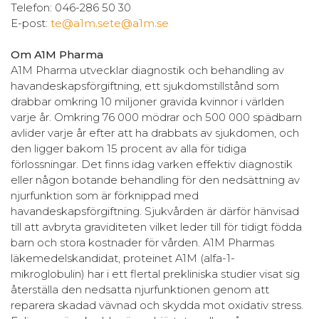
Telefon: 046-286 50 30
E-post:
te@a1m.se
te@a1m.se
Om A1M Pharma
A1M Pharma utvecklar diagnostik och behandling av
havandeskapsförgiftning, ett sjukdomstillstånd som
drabbar omkring 10 miljoner gravida kvinnor i världen
varje år. Omkring 76 000 mödrar och 500 000 spädbarn
avlider varje år efter att ha drabbats av sjukdomen, och
den ligger bakom 15 procent av alla för tidiga
förlossningar. Det finns idag varken effektiv diagnostik
eller någon botande behandling för den nedsättning av
njurfunktion som är förknippad med
havandeskapsförgiftning. Sjukvården är därför hänvisad
till att avbryta graviditeten vilket leder till för tidigt födda
barn och stora kostnader för vården. A1M Pharmas
läkemedelskandidat, proteinet A1M (alfa-1-
mikroglobulin) har i ett flertal prekliniska studier visat sig
återställa den nedsatta njurfunktionen genom att
reparera skadad vävnad och skydda mot oxidativ stress.