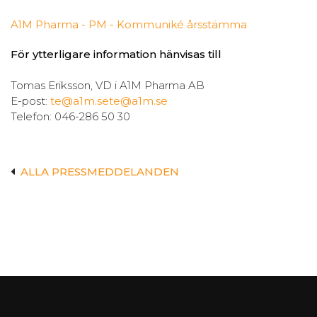
A1M Pharma - PM - Kommuniké årsstämma
För ytterligare information hänvisas till
Tomas Eriksson, VD i A1M Pharma AB
E-post:
te@a1m.se
te@a1m.se
Telefon: 046-286 50 30
ALLA PRESSMEDDELANDEN