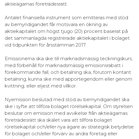
aktieägarnas företrädesrätt.
Antalet finansiella instrument som emitteras med stöd
av bemyndigandet får motsvara en ökning av
aktiekapitalet om högst tjugo (20) procent baserat på
det sammanlagda registrerade aktiekapitalet i bolaget
vid tidpunkten för årsstämman 2017.
Emissionerna ska ske till marknadsmässig teckningskurs,
med förbehåll för marknadsmässig emissionsrabatt i
förekommande fall, och betalning ska, förutom kontant
betalning, kunna ske med apportegendom eller genom
kvittning, eller eljest med villkor.
Nyemission beslutad med stöd av bemyndigandet ska
ske i syfte att tillföra bolaget rörelsekapital. Om styrelsen
beslutar om emission med avvikelse från aktieägarnas
företrädesrätt ska skälet vara att tillföra bolaget
rörelsekapital och/eller nya ägare av strategisk betydelse
för bolaget och/eller förvärv av andra företag eller