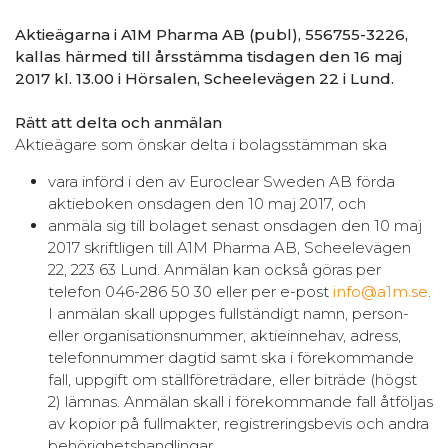
Aktieägarna i A1M Pharma AB (publ), 556755-3226,
kallas härmed till årsstämma tisdagen den 16 maj
2017 kl. 13.00 i Hörsalen, Scheelevägen 22 i Lund.
Rätt att delta och anmälan
Aktieägare som önskar delta i bolagsstämman ska
vara införd i den av Euroclear Sweden AB förda
aktieboken onsdagen den 10 maj 2017, och
anmäla sig till bolaget senast onsdagen den 10 maj
2017 skriftligen till A1M Pharma AB, Scheelevägen
22, 223 63 Lund. Anmälan kan också göras per
telefon 046-286 50 30 eller per e-post
info@a1m.se
.
I anmälan skall uppges fullständigt namn, person-
eller organisationsnummer, aktieinnehav, adress,
telefonnummer dagtid samt ska i förekommande
fall, uppgift om ställföreträdare, eller biträde (högst
2) lämnas. Anmälan skall i förekommande fall åtföljas
av kopior på fullmakter, registreringsbevis och andra
behörighetshandlingar.