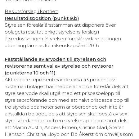
Beslutsförslag i korthet:
Resultatdisposition (punkt
9.b
)
Styrelsen föreslår årsstämman att disponera över
bolagets resultat enligt styrelsens förslag i
årsredovisningen. Styrelsen föreslår vidare att ingen
utdelning lämnas för räkenskapsåret 2016.
Fastställande av arvoden till styrelsen och
revisorerna samt val av styrelse och revisorer
(punkterna
10
och
11
)
Aktieägare representerande cirka 43 procent av
rösterna i bolaget har meddelat att de föreslår dels att
styrelsearvode skall utgå med ett prisbasbelopp till
styrelseordförande och med ett halvt prisbasbelopp till
tre styrelseledamöter som är oberoende och inte är
anställda i bolaget, dels att styrelsen skall bestå av sex
styrelseledamöter och en styrelsesuppleant samt dels
att Martin Austin, Anders Ermén, Cristina Glad, Stefan
Hansson, Christina Lloyd och Bo Åkerström omväljs som