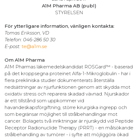
A1M Pharma AB (publ)
STYRELSEN
För ytterligare information, vänligen kontakta:
Tomas Eriksson, VD
Telefon: 046-286 50 30
E-post:
te@a1m.se
Om A1M Pharma
A1M Pharmas läkemedelskandidat ROSGard™ - baserad
på det kroppsegna proteinet Alfa-1-Mikroglobulin - har i
flera prekliniska studier dokumenterats återställa
nedsättningar av njurfunktionen genom att skydda mot
oxidativ stress och reparera skadad vävnad. Njurskador
är ett tillstånd som uppkommer vid
havandeskapsförgiftning, större kirurgiska ingrepp och
som begränsar möjlighet till strålbehandlingar mot
cancer. Bolagets två inriktningar är njurskydd vid Peptide
Receptor Radionuclide Therapy (PRRT) - en målsökande
strålbehandling av tumörer - i syfte att möjliggöra ökad