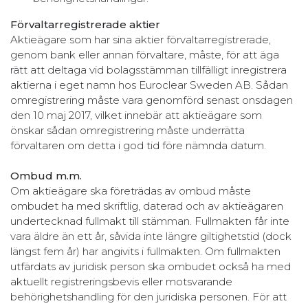
Förvaltarregistrerade aktier
Aktieägare som har sina aktier förvaltarregistrerade,
genom bank eller annan förvaltare, måste, för att äga
rätt att deltaga vid bolagsstämman tillfälligt inregistrera
aktierna i eget namn hos Euroclear Sweden AB. Sådan
omregistrering måste vara genomförd senast onsdagen
den 10 maj 2017, vilket innebär att aktieägare som
önskar sådan omregistrering måste underrätta
förvaltaren om detta i god tid före nämnda datum.
Ombud m.m.
Om aktieägare ska företrädas av ombud måste
ombudet ha med skriftlig, daterad och av aktieägaren
undertecknad fullmakt till stämman. Fullmakten får inte
vara äldre än ett år, såvida inte längre giltighetstid (dock
längst fem år) har angivits i fullmakten. Om fullmakten
utfärdats av juridisk person ska ombudet också ha med
aktuellt registreringsbevis eller motsvarande
behörighetshandling för den juridiska personen. För att