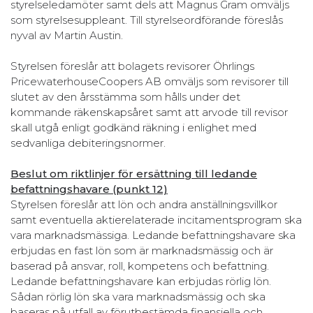
styrelseledamöter samt dels att Magnus Gram omväljs
som styrelsesuppleant. Till styrelseordförande föreslås
nyval av Martin Austin.
Styrelsen föreslår att bolagets revisorer Öhrlings
PricewaterhouseCoopers AB omväljs som revisorer till
slutet av den årsstämma som hålls under det
kommande räkenskapsåret samt att arvode till revisor
skall utgå enligt godkänd räkning i enlighet med
sedvanliga debiteringsnormer.
Beslut om riktlinjer för ersättning till ledande
befattningshavare (punkt 12)
Styrelsen föreslår att lön och andra anställningsvillkor
samt eventuella aktierelaterade incitamentsprogram ska
vara marknadsmässiga. Ledande befattningshavare ska
erbjudas en fast lön som är marknadsmässig och är
baserad på ansvar, roll, kompetens och befattning.
Ledande befattningshavare kan erbjudas rörlig lön.
Sådan rörlig lön ska vara marknadsmässig och ska
baseras på utfall av förutbestämda finansiella och