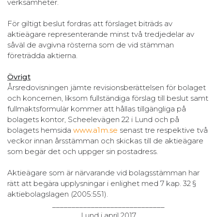
verksamheter.
För giltigt beslut fordras att förslaget biträds av
aktieägare representerande minst två tredjedelar av
såväl de avgivna rösterna som de vid stämman
företrädda aktierna.
Övrigt
Årsredovisningen jämte revisionsberättelsen för bolaget
och koncernen, liksom fullständiga förslag till beslut samt
fullmaktsformulär kommer att hållas tillgängliga på
bolagets kontor, Scheelevägen 22 i Lund och på
bolagets hemsida
www.a1m.se
senast tre respektive två
veckor innan årsstämman och skickas till de aktieägare
som begär det och uppger sin postadress.
Aktieägare som är närvarande vid bolagsstämman har
rätt att begära upplysningar i enlighet med 7 kap. 32 §
aktiebolagslagen (2005:551).
_____________________________
Lund i april 2017