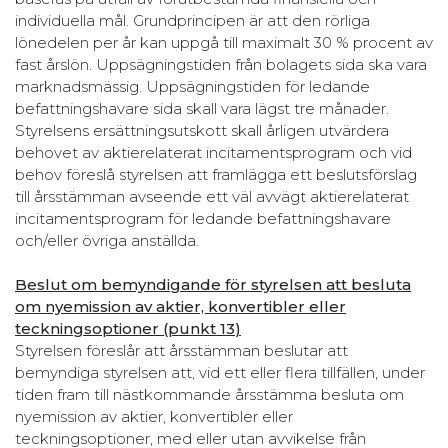
individuella mål. Grundprincipen är att den rörliga
lönedelen per år kan uppgå till maximalt 30 % procent av
fast årslön. Uppsägningstiden från bolagets sida ska vara
marknadsmässig. Uppsägningstiden för ledande
befattningshavare sida skall vara lägst tre månader.
Styrelsens ersättningsutskott skall årligen utvärdera
behovet av aktierelaterat incitamentsprogram och vid
behov föreslå styrelsen att framlägga ett beslutsförslag
till årsstämman avseende ett väl avvägt aktierelaterat
incitamentsprogram för ledande befattningshavare
och/eller övriga anställda.
Beslut om bemyndigande för styrelsen att besluta
om nyemission av aktier, konvertibler eller
teckningsoptioner (punkt
13
)
Styrelsen föreslår att årsstämman beslutar att
bemyndiga styrelsen att, vid ett eller flera tillfällen, under
tiden fram till nästkommande årsstämma besluta om
nyemission av aktier, konvertibler eller
teckningsoptioner, med eller utan avvikelse från