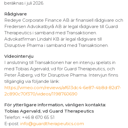
beräknas i juli 2026.
Rådgivare
Redeye Corporate Finance AB är finansiell rådgivare och
Fredersen Advokatbyrå AB är legal rådgivare till Guard
Therapeutics i samband med Transaktionen.
Advokatfirman Lindahl KB är legal rådgivare till
Disruptive Pharma i samband med Transaktionen.
Videointervju
I anslutning till Transaktionen har en intervju spelats in
med Tobias Agervald, vd för Guard Therapeutics, och
Peter Åsberg, vd för Disruptive Pharma. Intervjun finns
tillgänglig via följande länk:
https://vimeo.com/reviews/af613dc4-6e87-4b8d-82d7-
2c890c70f370/videos/1198760690
För ytterligare information, vänligen kontakta:
Tobias Agervald, vd Guard Therapeutics
Telefon: +46 8 670 65 51
E-post:
info@guardtherapeutics.com