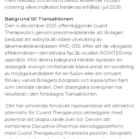
med Nasdaq Stockholms beslut avseende fortsatt
notering vilket indikativt beräknas erhållas i juli 2026.
Bakgrund till Transaktionen
Den 4 december 2025 offentliggjorde Guard
Therapeutics genom pressmeddelande att Bolaget
beslutat att avbryta all vidare utveckling av
läkemedelskandidaten RMC-035, efter att de viktigaste
effektmåtten i den kliniska fas 2b-studien POINTER inte
uppnåtts. Mot denna bakgrund inledde styrelsen en
strategisk översyn omfattande bland annat en sondering
av möjliga kandidater för en fusion eller ett omvänt
förvärv, varvid Bolagets börsplats och kassa lyftes fram
som centrala värden. Den strategiska översynen har
resulterat i den föreslagna Transaktionen.
”Det här omvända förvärvet representerar ett attraktivt
alternativ för Guard Therapeutics aktieägare, med
potential att skapa värde över tid. Genom att
kombinera Disruptive Pharmas teknologiplattform
med Guard Therapeutics finansiella position, börsplats