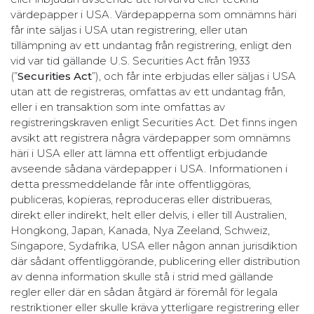
värdepapper i USA. Värdepapperna som omnämns häri
får inte säljas i USA utan registrering, eller utan
tillämpning av ett undantag från registrering, enligt den
vid var tid gällande U.S. Securities Act från 1933
(”
Securities Act
”), och får inte erbjudas eller säljas i USA
utan att de registreras, omfattas av ett undantag från,
eller i en transaktion som inte omfattas av
registreringskraven enligt Securities Act. Det finns ingen
avsikt att registrera några värdepapper som omnämns
häri i USA eller att lämna ett offentligt erbjudande
avseende sådana värdepapper i USA. Informationen i
detta pressmeddelande får inte offentliggöras,
publiceras, kopieras, reproduceras eller distribueras,
direkt eller indirekt, helt eller delvis, i eller till Australien,
Hongkong, Japan, Kanada, Nya Zeeland, Schweiz,
Singapore, Sydafrika, USA eller någon annan jurisdiktion
där sådant offentliggörande, publicering eller distribution
av denna information skulle stå i strid med gällande
regler eller där en sådan åtgärd är föremål för legala
restriktioner eller skulle kräva ytterligare registrering eller