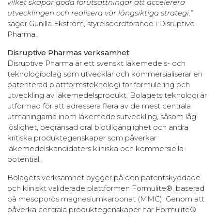
vilket skapar goda förutsättningar att accelerera
utvecklingen och realisera vår långsiktiga strategi,”
säger Gunilla Ekström, styrelseordförande i Disruptive
Pharma.
Disruptive Pharmas verksamhet
Disruptive Pharma är ett svenskt läkemedels- och
teknologibolag som utvecklar och kommersialiserar en
patenterad plattformsteknologi för formulering och
utveckling av läkemedelsprodukt. Bolagets teknologi är
utformad för att adressera flera av de mest centrala
utmaningarna inom läkemedelsutveckling, såsom låg
löslighet, begränsad oral biotillgänglighet och andra
kritiska produktegenskaper som påverkar
läkemedelskandidaters kliniska och kommersiella
potential.
Bolagets verksamhet bygger på den patentskyddade
och kliniskt validerade plattformen Formulite®, baserad
på mesoporös magnesiumkarbonat (MMC). Genom att
påverka centrala produktegenskaper har Formulite®