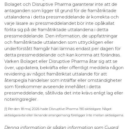
Bolaget och Disruptive Pharma garanterar inte att de
antaganden som ligger till grund för de framåtriktade
uttalandena i detta pressmeddelande är korrekta och
varje läsare av pressmeddelandet bör inte opåkallat
förlita sig på de framåtriktade uttalandena i detta
pressmeddelande. Den information, de uppfattningar
och framåtriktade uttalanden som uttryckligen eller
underförstått framgår häri lämnas endast per dagen för
detta pressmeddelande och kan komma att förändras.
Varken Bolaget eller Disruptive Pharma åtar sig att se
över, uppdatera, bekräfta eller offentligt meddela någon
revidering av något framåtriktat uttalande för att
återspegla händelser som inträffar eller omständigheter
som förekommer avseende innehållet i detta
pressmeddelande, såtillvida det inte krävs enligt lag eller
noteringsregler.
[1] Per den 18 maj 2026 hade Disruptive Pharma 190 aktieägare. Något
aktieägaravtal eller liknande arrangemang föreligger inte mellan aktieägarna.
Denna information är sådan information som Guard