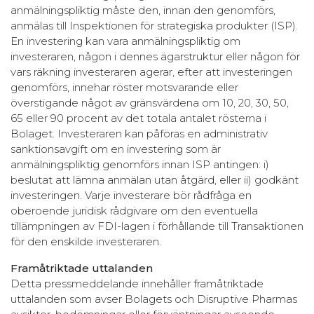
anmälningspliktig måste den, innan den genomförs,
anmälas till Inspektionen för strategiska produkter (ISP).
En investering kan vara anmälningspliktig om
investeraren, någon i dennes ägarstruktur eller någon för
vars räkning investeraren agerar, efter att investeringen
genomförs, innehar röster motsvarande eller
överstigande något av gränsvärdena om 10, 20, 30, 50,
65 eller 90 procent av det totala antalet rösterna i
Bolaget. Investeraren kan påföras en administrativ
sanktionsavgift om en investering som är
anmälningspliktig genomförs innan ISP antingen: i)
beslutat att lämna anmälan utan åtgärd, eller ii) godkänt
investeringen. Varje investerare bör rådfråga en
oberoende juridisk rådgivare om den eventuella
tillämpningen av FDI-lagen i förhållande till Transaktionen
för den enskilde investeraren.
Framåtriktade uttalanden
Detta pressmeddelande innehåller framåtriktade
uttalanden som avser Bolagets och Disruptive Pharmas