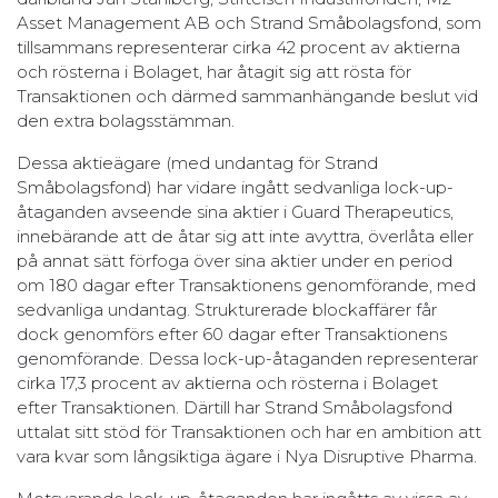
Asset Management AB och Strand Småbolagsfond, som
tillsammans representerar cirka 42 procent av aktierna
och rösterna i Bolaget, har åtagit sig att rösta för
Transaktionen och därmed sammanhängande beslut vid
den extra bolagsstämman.
Dessa aktieägare (med undantag för Strand
Småbolagsfond) har vidare ingått sedvanliga lock-up-
åtaganden avseende sina aktier i Guard Therapeutics,
innebärande att de åtar sig att inte avyttra, överlåta eller
på annat sätt förfoga över sina aktier under en period
om 180 dagar efter Transaktionens genomförande, med
sedvanliga undantag. Strukturerade blockaffärer får
dock genomförs efter 60 dagar efter Transaktionens
genomförande. Dessa lock-up-åtaganden representerar
cirka 17,3 procent av aktierna och rösterna i Bolaget
efter Transaktionen. Därtill har Strand Småbolagsfond
uttalat sitt stöd för Transaktionen och har en ambition att
vara kvar som långsiktiga ägare i Nya Disruptive Pharma.