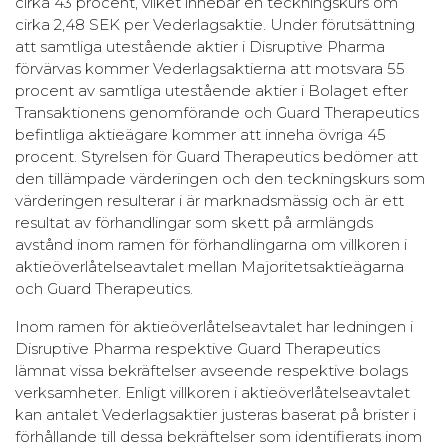
cirka 43 procent, vilket innebär en teckningskurs om
cirka 2,48 SEK per Vederlagsaktie. Under förutsättning
att samtliga utestående aktier i Disruptive Pharma
förvärvas kommer Vederlagsaktierna att motsvara 55
procent av samtliga utestående aktier i Bolaget efter
Transaktionens genomförande och Guard Therapeutics
befintliga aktieägare kommer att inneha övriga 45
procent. Styrelsen för Guard Therapeutics bedömer att
den tillämpade värderingen och den teckningskurs som
värderingen resulterar i är marknadsmässig och är ett
resultat av förhandlingar som skett på armlängds
avstånd inom ramen för förhandlingarna om villkoren i
aktieöverlåtelseavtalet mellan Majoritetsaktieägarna
och Guard Therapeutics.
Inom ramen för aktieöverlåtelseavtalet har ledningen i
Disruptive Pharma respektive Guard Therapeutics
lämnat vissa bekräftelser avseende respektive bolags
verksamheter. Enligt villkoren i aktieöverlåtelseavtalet
kan antalet Vederlagsaktier justeras baserat på brister i
förhållande till dessa bekräftelser som identifierats inom