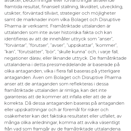
avsikter, bedömningar eller förväntningar avseende
framtida resultat, finansiell ställning, likviditet, utveckling,
utsikter, förväntad tillväxt, strategier och möjligheter
samt de marknader inom vilka Bolaget och Disruptive
Pharma är verksamt. Framåtriktade uttalanden är
uttalanden som inte avser historiska fakta och kan
identifieras av att de innehåller uttryck som ”anser”,
”förväntar”, ”förutser”, ”avser”, ”uppskattar”, ”kommer”,
”kan”, ”förutsätter”, ”bör”, ”skulle kunna” och, i varje fall,
negationer därav, eller liknande uttryck. De framåtriktade
uttalandena i detta pressmeddelande är baserade på
olika antaganden, vilka i flera fall baseras på ytterligare
antaganden. Även om Bolaget och Disruptive Pharma
anser att de antaganden som reflekteras i dessa
framåtriktade uttalanden är rimliga, kan det inte
garanteras att de kommer att infalla eller att de är
korrekta. Då dessa antaganden baseras på antaganden
eller uppskattningar och är föremål för risker och
osäkerheter kan det faktiska resultatet eller utfallet, av
många olika anledningar, komma att avvika väsentligt
från vad som framgår av de framåtriktade uttalandena.