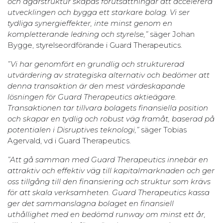
och ägarstruktur skapas förutsättningar att accelerera
utvecklingen och bygga ett starkare bolag. Vi ser
tydliga synergieffekter, inte minst genom en
kompletterande ledning och styrelse,”
säger Johan
Bygge, styrelseordförande i Guard Therapeutics.
”Vi har genomfört en grundlig och strukturerad
utvärdering av strategiska alternativ och bedömer att
denna transaktion är den mest värdeskapande
lösningen för Guard Therapeutics aktieägare.
Transaktionen tar tillvara bolagets finansiella position
och skapar en tydlig och robust väg framåt, baserad på
potentialen i Disruptives teknologi,”
säger Tobias
Agervald, vd i Guard Therapeutics.
”Att gå samman med Guard Therapeutics innebär en
attraktiv och effektiv väg till kapitalmarknaden och ger
oss tillgång till den finansiering och struktur som krävs
för att skala verksamheten. Guard Therapeutics kassa
ger det sammanslagna bolaget en finansiell
uthållighet med en bedömd runway om minst ett år,