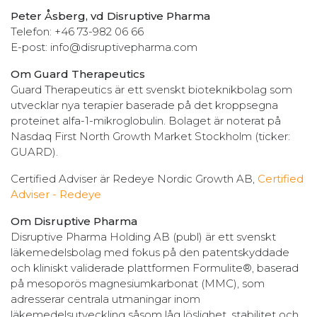
Peter Åsberg, vd Disruptive Pharma
Telefon: +46 73-982 06 66
E-post: info@disruptivepharma.com
Om Guard Therapeutics
Guard Therapeutics är ett svenskt bioteknikbolag som
utvecklar nya terapier baserade på det kroppsegna
proteinet alfa-1-mikroglobulin. Bolaget är noterat på
Nasdaq First North Growth Market Stockholm (ticker:
GUARD).
Certified Adviser är Redeye Nordic Growth AB,
Certified
Adviser - Redeye
Om Disruptive Pharma
Disruptive Pharma Holding AB (publ) är ett svenskt
läkemedelsbolag med fokus på den patentskyddade
och kliniskt validerade plattformen Formulite®, baserad
på mesoporös magnesiumkarbonat (MMC), som
adresserar centrala utmaningar inom
läkemedelsutveckling såsom låg löslighet, stabilitet och