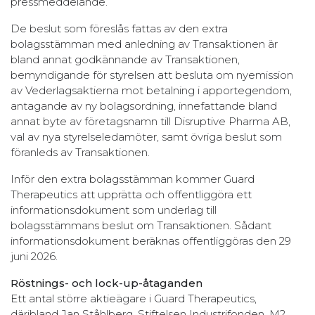
pressmeddelande.
De beslut som föreslås fattas av den extra
bolagsstämman med anledning av Transaktionen är
bland annat godkännande av Transaktionen,
bemyndigande för styrelsen att besluta om nyemission
av Vederlagsaktierna mot betalning i apportegendom,
antagande av ny bolagsordning, innefattande bland
annat byte av företagsnamn till Disruptive Pharma AB,
val av nya styrelseledamöter, samt övriga beslut som
föranleds av Transaktionen.
Inför den extra bolagsstämman kommer Guard
Therapeutics att upprätta och offentliggöra ett
informationsdokument som underlag till
bolagsstämmans beslut om Transaktionen. Sådant
informationsdokument beräknas offentliggöras den 29
juni 2026.
Röstnings- och lock-up-åtaganden
Ett antal större aktieägare i Guard Therapeutics,
däribland Jan Ståhlberg, Stiftelsen Industrifonden, M2