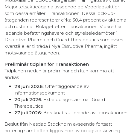
Motsvarande lock-up-åtaganden har ingåtts av vissa av
Majoritetsaktieägarna avseende de Vederlagsaktier
som dessa erhåller i Transaktionen. Dessa lock-up-
åtaganden representerar cirka 30,4 procent av aktierna
och rösterna i Bolaget efter Transaktionen. Vidare har
ledande befattningshavare och styrelseledamöter i
Disruptive Pharma och Guard Therapeutics som avses
kvarstå eller tillträda i Nya Disruptive Pharma, ingått
motsvarande åtaganden.
Preliminär tidplan för Transaktionen
Tidplanen nedan är preliminär och kan komma att
ändras.
29 juni 2026:
Offentliggörande av
informationsdokument
20 juli 2026:
Extra bolagsstämma i Guard
Therapeutics
27 juli 2026:
Beräknat slutförande av Transaktionen
Beslut från Nasdaq Stockholm avseende fortsatt
notering samt offentliggörande av bolagsbeskrivning