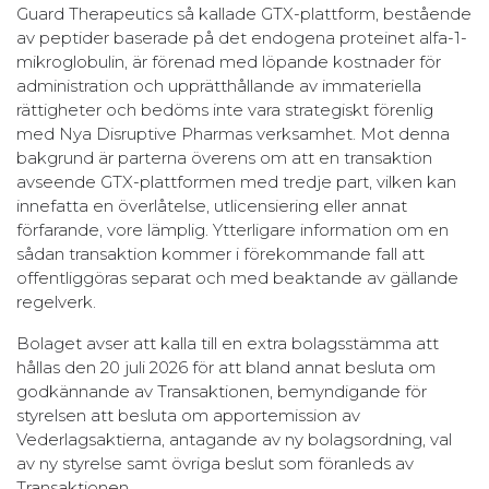
Guard Therapeutics så kallade GTX-plattform, bestående
av peptider baserade på det endogena proteinet alfa-1-
mikroglobulin, är förenad med löpande kostnader för
administration och upprätthållande av immateriella
rättigheter och bedöms inte vara strategiskt förenlig
med Nya Disruptive Pharmas verksamhet. Mot denna
bakgrund är parterna överens om att en transaktion
avseende GTX-plattformen med tredje part, vilken kan
innefatta en överlåtelse, utlicensiering eller annat
förfarande, vore lämplig. Ytterligare information om en
sådan transaktion kommer i förekommande fall att
offentliggöras separat och med beaktande av gällande
regelverk.
Bolaget avser att kalla till en extra bolagsstämma att
hållas den 20 juli 2026 för att bland annat besluta om
godkännande av Transaktionen, bemyndigande för
styrelsen att besluta om apportemission av
Vederlagsaktierna, antagande av ny bolagsordning, val
av ny styrelse samt övriga beslut som föranleds av
Transaktionen.