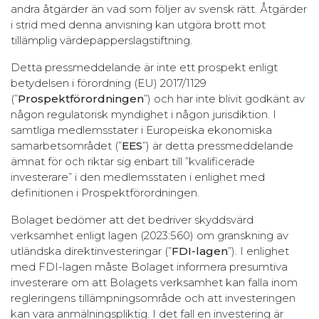
andra åtgärder än vad som följer av svensk rätt. Åtgärder
i strid med denna anvisning kan utgöra brott mot
tillämplig värdepapperslagstiftning.
Detta pressmeddelande är inte ett prospekt enligt
betydelsen i förordning (EU) 2017/1129
(”
Prospektförordningen
”) och har inte blivit godkänt av
någon regulatorisk myndighet i någon jurisdiktion. I
samtliga medlemsstater i Europeiska ekonomiska
samarbetsområdet (”
EES
”) är detta pressmeddelande
ämnat för och riktar sig enbart till ”kvalificerade
investerare” i den medlemsstaten i enlighet med
definitionen i Prospektförordningen.
Bolaget bedömer att det bedriver skyddsvärd
verksamhet enligt lagen (2023:560) om granskning av
utländska direktinvesteringar (”
FDI-lagen
”). I enlighet
med FDI-lagen måste Bolaget informera presumtiva
investerare om att Bolagets verksamhet kan falla inom
regleringens tillämpningsområde och att investeringen
kan vara anmälningspliktig. I det fall en investering är