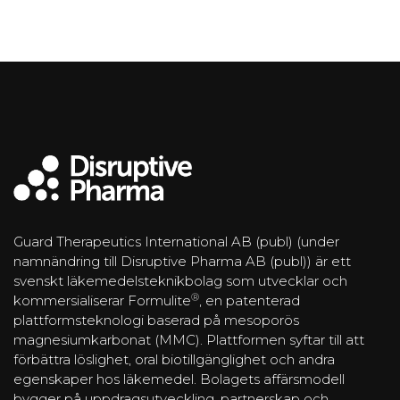
Guard Therapeutics International AB (publ) (under
namnändring till Disruptive Pharma AB (publ)) är ett
svenskt läkemedelsteknikbolag som utvecklar och
®
kommersialiserar Formulite
, en patenterad
plattformsteknologi baserad på mesoporös
magnesiumkarbonat (MMC). Plattformen syftar till att
förbättra löslighet, oral biotillgänglighet och andra
egenskaper hos läkemedel. Bolagets affärsmodell
bygger på uppdragsutveckling, partnerskap och